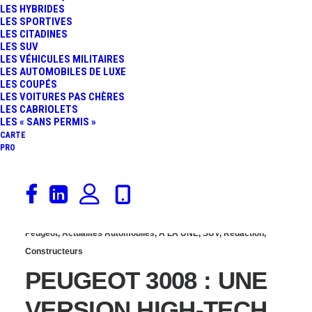
LES HYBRIDES
IMPARATO PRÉSENTE LE
LES SPORTIVES
LES CITADINES
LES SUV
SUV PEUGEOT 3008 AVA
LES VÉHICULES MILITAIRES
LES AUTOMOBILES DE LUXE
LES COUPÉS
AUTONOME !
LES VOITURES PAS CHÈRES
LES CABRIOLETS
LES « SANS PERMIS »
CARTE
PRO
29 mai 2017
Peugeot
,
Actualités Automobiles
,
À LA UNE
,
SUV
,
Rédaction
,
Constructeurs
PEUGEOT 3008 : UNE
VERSION HIGH-TECH