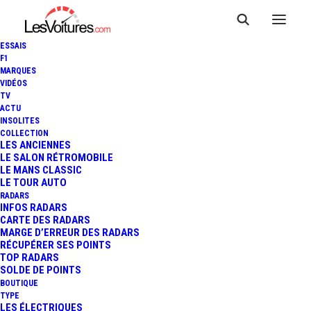
ESSAIS
F1
MARQUES
VIDÉOS
TV
ACTU
INSOLITES
COLLECTION
LES ANCIENNES
LE SALON RÉTROMOBILE
LE MANS CLASSIC
LE TOUR AUTO
RADARS
INFOS RADARS
CARTE DES RADARS
MARGE D’ERREUR DES RADARS
RÉCUPÉRER SES POINTS
TOP RADARS
13 février 2020
SOLDE DE POINTS
BOUTIQUE
FERRARI F50 : UN
TYPE
LES ÉLECTRIQUES