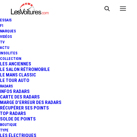
ESSAIS
F1
MARQUES
VIDÉOS
TV
ACTU
INSOLITES
COLLECTION
LES ANCIENNES
LE SALON RÉTROMOBILE
LE MANS CLASSIC
LE TOUR AUTO
RADARS
INFOS RADARS
CARTE DES RADARS
MARGE D’ERREUR DES RADARS
RÉCUPÉRER SES POINTS
TOP RADARS
12 octobre 2022
SOLDE DE POINTS
BOUTIQUE
BMW M2 : 460 CH ET UN
TYPE
LES ÉLECTRIQUES