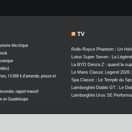
TV
urisme électrique
Rolls-Royce Phantom : Un Héri
truck
Lotus Super Seven : La Légère
écanique
La BYD Denza Z : quand la super
vidéo)
Le Mans Classic Legend 2026 :
ntes, 15 000 € d’amende, prison et
Spa Classic : Le Temple du Sp
Lamborghini Diablo GT : Le Di
 incendie, rappel massif
Lamborghini Urus SE Performa
ale en Guadeloupe