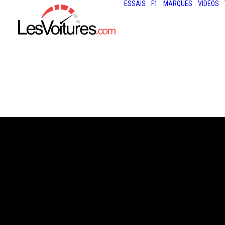
ESSAIS
F1
MARQUES
VIDÉOS
13 août 2021
PARIS : À L’EAU
BUS AMPHIBIE 