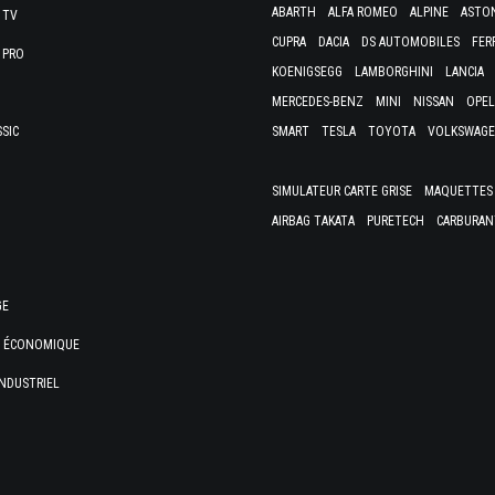
ABARTH
ALFA ROMEO
ALPINE
ASTO
 TV
CUPRA
DACIA
DS AUTOMOBILES
FER
 PRO
KOENIGSEGG
LAMBORGHINI
LANCIA
MERCEDES-BENZ
MINI
NISSAN
OPEL
SSIC
SMART
TESLA
TOYOTA
VOLKSWAG
SIMULATEUR CARTE GRISE
MAQUETTES 
AIRBAG TAKATA
PURETECH
CARBURAN
GE
E ÉCONOMIQUE
NDUSTRIEL