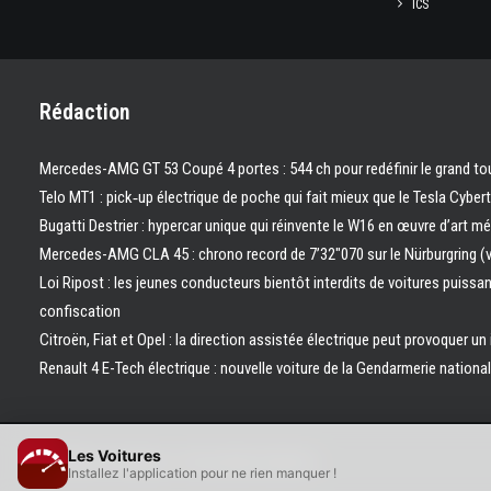
ICS
Rédaction
Mercedes-AMG GT 53 Coupé 4 portes : 544 ch pour redéfinir le grand to
Telo MT1 : pick‑up électrique de poche qui fait mieux que le Tesla Cyber
Bugatti Destrier : hypercar unique qui réinvente le W16 en œuvre d’art m
Mercedes-AMG CLA 45 : chrono record de 7’32″070 sur le Nürburgring (
Loi Ripost : les jeunes conducteurs bientôt interdits de voitures puissa
confiscation
Citroën, Fiat et Opel : la direction assistée électrique peut provoquer un
Renault 4 E-Tech électrique : nouvelle voiture de la Gendarmerie nation
Les Voitures
© 2026 Les Voitures. | Tous droits réservés.
Installez l'application pour ne rien manquer !