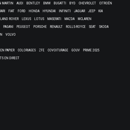
N MARTIN
AUDI
BENTLEY
BMW
BUGATTI
BYD
CHEVROLET
CITROËN
RARI
FIAT
FORD
HONDA
HYUNDAI
INFINITI
JAGUAR
JEEP
KIA
LAND ROVER
LEXUS
LOTUS
MASERATI
MAZDA
MCLAREN
PAGANI
PEUGEOT
PORSCHE
RENAULT
ROLLS-ROYCE
SEAT
SKODA
EN
VOLVO
EN PAPIER
COLORIAGES
ZFE
COVOITURAGE
GOUV
PRIME 2025
TS EN DIRECT