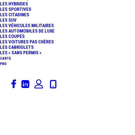
LES HYBRIDES
ET REPEINDRE UNE
LES SPORTIVES
LES CITADINES
LES SUV
CARROSSERIE : LA
LES VÉHICULES MILITAIRES
LES AUTOMOBILES DE LUXE
LES COUPÉS
MÉTHODE SIMPLE POUR
LES VOITURES PAS CHÈRES
LES CABRIOLETS
UN RÉSULTAT PROPRE
LES « SANS PERMIS »
CARTE
PRO
24 février 2022
Actualités Automobiles
,
Rédaction
,
Vie Pratique
VIE PRATIQUE : NOS
CONSEILS POUR