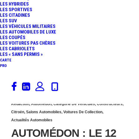
LES HYBRIDES
4ÈME CONSTRUCTEUR
LES SPORTIVES
LES CITADINES
LES SUV
AUTOMOBILE MONDIAL
LES VÉHICULES MILITAIRES
LES AUTOMOBILES DE LUXE
LES COUPÉS
EST NÉ
LES VOITURES PAS CHÈRES
LES CABRIOLETS
LES « SANS PERMIS »
CARTE
PRO
11 octobre 2019
Rédaction
,
Automédon
,
Catégorie De Véhicules
,
Constructeurs
,
Citroën
,
Salons Automobiles
,
Voitures De Collection
,
Actualités Automobiles
AUTOMÉDON : LE 12