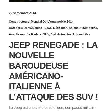
22 septembre 2014
Constructeurs
,
Mondial De L'Automobile 2014
,
Catégorie De Véhicules
Jeep
,
Rédaction
,
Salons Automobiles
,
Avertisseur De Radars
,
SUV
,
4x4
,
Actualités Automobiles
JEEP RENEGADE : LA
NOUVELLE
BAROUDEUSE
AMÉRICANO-
ITALIENNE À
L’ATTAQUE DES SUV !
La Jeep est une voiture historique, son passé militaire