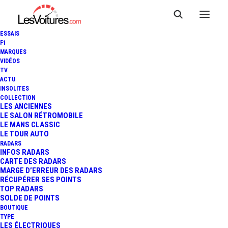
ESSAIS
F1
MARQUES
VIDÉOS
TV
ACTU
INSOLITES
COLLECTION
LES ANCIENNES
LE SALON RÉTROMOBILE
LE MANS CLASSIC
LE TOUR AUTO
Salons Automobiles :
Explorez les grands événements
RADARS
qui façonnent le monde de l'automobile. Découvrez les
INFOS RADARS
nouveautés
, les
concept-cars
et les
innovations
CARTE DES RADARS
présentés aux salons comme celui de
Genève
, de
MARGE D’ERREUR DES RADARS
Francfort
ou de
Paris
. Plongez au cœur des tendances
RÉCUPÉRER SES POINTS
et des annonces qui marquent l'avenir de l'industrie.
TOP RADARS
SOLDE DE POINTS
BOUTIQUE
TYPE
LES ÉLECTRIQUES