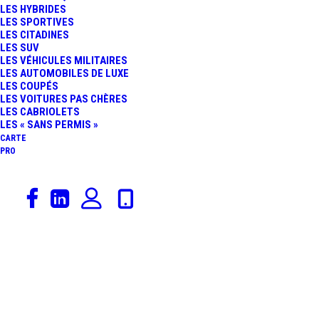
LES HYBRIDES
LES SPORTIVES
LES CITADINES
18 juin 2026
LES SUV
LES VÉHICULES MILITAIRES
DACIA SPRING : ET SI LA
LES AUTOMOBILES DE LUXE
LES COUPÉS
LES VOITURES PAS CHÈRES
NOUVELLE
LES CABRIOLETS
LES « SANS PERMIS »
GÉNÉRATION ÉTAIT
CARTE
PRO
DÉJÀ LA STAR DU
MONDIAL DE L’AUTO
2026
17 juin 2026