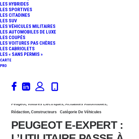
LES HYBRIDES
NOUVEAU FOURGON
LES SPORTIVES
LES CITADINES
LES SUV
100% ÉLECTRIQUE
LES VÉHICULES MILITAIRES
LES AUTOMOBILES DE LUXE
LES COUPÉS
LES VOITURES PAS CHÈRES
LES CABRIOLETS
LES « SANS PERMIS »
CARTE
PRO
8 novembre 2019
Peugeot
,
Voitures Électriques
,
Actualités Automobiles
,
Rédaction
,
Constructeurs
Catégorie De Véhicules
PEUGEOT E-EXPERT :
L’UTILITAIRE PASSE À