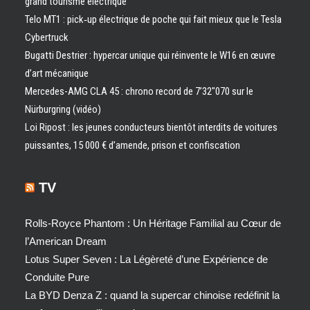
grand tourisme électrique
Telo MT1 : pick‑up électrique de poche qui fait mieux que le Tesla
Cybertruck
Bugatti Destrier : hypercar unique qui réinvente le W16 en œuvre
d’art mécanique
Mercedes-AMG CLA 45 : chrono record de 7’32″070 sur le
Nürburgring (vidéo)
Loi Ripost : les jeunes conducteurs bientôt interdits de voitures
puissantes, 15 000 € d’amende, prison et confiscation
TV
Rolls-Royce Phantom : Un Héritage Familial au Cœur de
l’American Dream
Lotus Super Seven : La Légèreté d’une Expérience de
Conduite Pure
La BYD Denza Z : quand la supercar chinoise redéfinit la