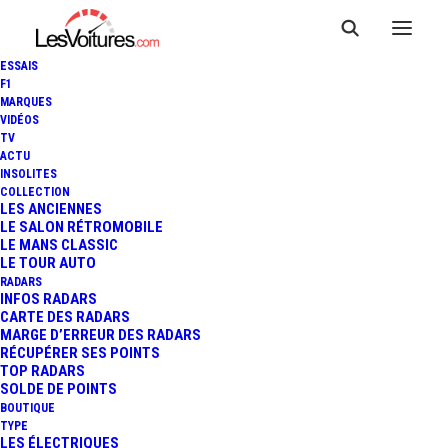
ESSAIS
F1
MARQUES
VIDÉOS
TV
ACTU
INSOLITES
COLLECTION
LES ANCIENNES
LE SALON RÉTROMOBILE
LE MANS CLASSIC
LE TOUR AUTO
RADARS
INFOS RADARS
CARTE DES RADARS
MARGE D’ERREUR DES RADARS
RÉCUPÉRER SES POINTS
TOP RADARS
14 janvier 2025
SOLDE DE POINTS
BOUTIQUE
CITROËN TYPE AMI : LA
TYPE
LES ÉLECTRIQUES