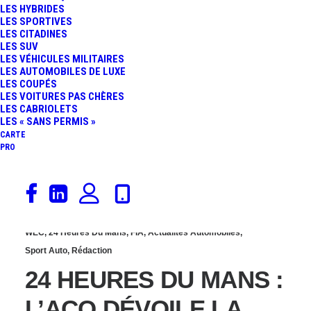
LES HYBRIDES
LARBRE COMPÉTITION
LES SPORTIVES
LES CITADINES
LES SUV
PRÉSENTE SA
LES VÉHICULES MILITAIRES
LES AUTOMOBILES DE LUXE
LES COUPÉS
CORVETTE C7.R ART
LES VOITURES PAS CHÈRES
LES CABRIOLETS
CAR FLUORESCENTE !
LES « SANS PERMIS »
CARTE
PRO
5 février 2015
WEC
,
24 Heures Du Mans
,
FIA
,
Actualités Automobiles
,
Sport Auto
,
Rédaction
24 HEURES DU MANS :
L’ACO DÉVOILE LA