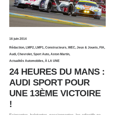
16 juin 2014
Rédaction
,
LMP2
,
LMP1
,
Constructeurs
,
WEC
,
Jeux & Jouets
,
FIA
,
Audi
,
Chevrolet
,
Sport Auto
,
Aston Martin
,
Actualités Automobiles
,
À LA UNE
24 HEURES DU MANS :
AUDI SPORT POUR
UNE 13ÈME VICTOIRE
!
Exigeantes, haletantes, passionnantes, les adjectifs ne