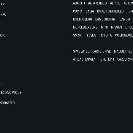
ABARTH
ALFA ROMEO
ALPINE
ASTO
 TV
CUPRA
DACIA
DS AUTOMOBILES
FER
 PRO
KOENIGSEGG
LAMBORGHINI
LANCIA
MERCEDES-BENZ
MINI
NISSAN
OPEL
SSIC
SMART
TESLA
TOYOTA
VOLKSWAG
SIMULATEUR CARTE GRISE
MAQUETTES 
AIRBAG TAKATA
PURETECH
CARBURAN
GE
E ÉCONOMIQUE
NDUSTRIEL