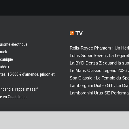
TV
urisme électrique
Rolls-Royce Phantom : Un Héri
truck
Lotus Super Seven : La Légère
écanique
La BYD Denza Z : quand la super
vidéo)
Le Mans Classic Legend 2026 :
ntes, 15 000 € d’amende, prison et
Spa Classic : Le Temple du Sp
Lamborghini Diablo GT : Le Di
 incendie, rappel massif
Lamborghini Urus SE Performa
ale en Guadeloupe