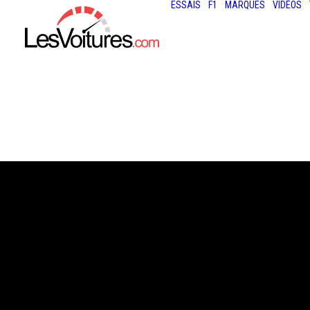
ESSAIS
F1
MARQUES
VIDÉOS
18 décembre 2013
VIDÉO : 322,83 
CORVETTE STI