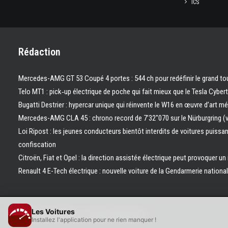
ICS
Rédaction
Mercedes-AMG GT 53 Coupé 4 portes : 544 ch pour redéfinir le grand to
Telo MT1 : pick‑up électrique de poche qui fait mieux que le Tesla Cyber
Bugatti Destrier : hypercar unique qui réinvente le W16 en œuvre d’art m
Mercedes-AMG CLA 45 : chrono record de 7’32″070 sur le Nürburgring (
Loi Ripost : les jeunes conducteurs bientôt interdits de voitures puissa
confiscation
Citroën, Fiat et Opel : la direction assistée électrique peut provoquer un
Renault 4 E-Tech électrique : nouvelle voiture de la Gendarmerie nation
Les Voitures
© 2026 Les Voitures. | Tous droits réservés.
Installez l'application pour ne rien manquer !