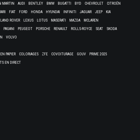
N MARTIN
AUDI
BENTLEY
BMW
BUGATTI
BYD
CHEVROLET
CITROËN
RARI
FIAT
FORD
HONDA
HYUNDAI
INFINITI
JAGUAR
JEEP
KIA
LAND ROVER
LEXUS
LOTUS
MASERATI
MAZDA
MCLAREN
PAGANI
PEUGEOT
PORSCHE
RENAULT
ROLLS-ROYCE
SEAT
SKODA
EN
VOLVO
EN PAPIER
COLORIAGES
ZFE
COVOITURAGE
GOUV
PRIME 2025
TS EN DIRECT