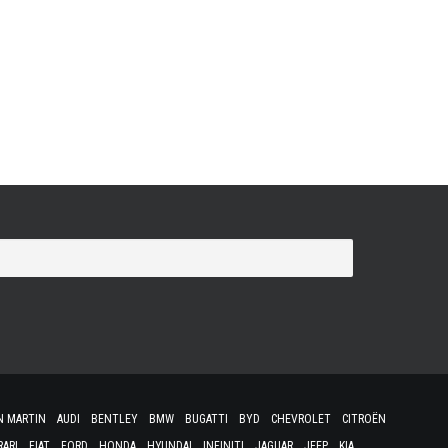
rdict" au sujet des recettes issues des radars et autres
Affectation Spéciale (CAS) lié au « Contrôle de la
soit une note d'analyse, la Cour des Comptes met en avant
N MARTIN
AUDI
BENTLEY
BMW
BUGATTI
BYD
CHEVROLET
CITROËN
RARI
FIAT
FORD
HONDA
HYUNDAI
INFINITI
JAGUAR
JEEP
KIA