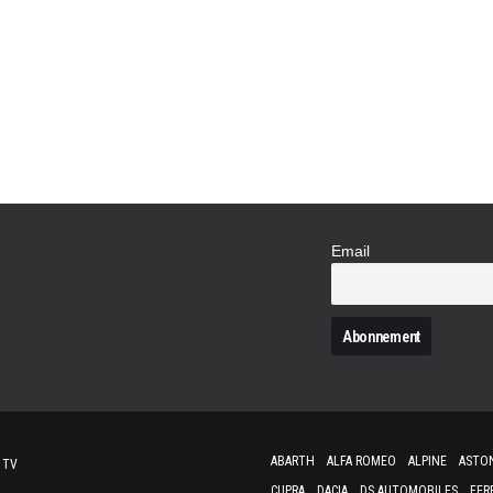
La Cour des Comptes vient de rendre son "ve
PV pour 2020. Ainsi, concernant le Compte d’
circulation et du stationnement routiers », 
que l'Etat, sans jeu…
Email
N
ABARTH
ALFA ROMEO
ALPINE
ASTO
 TV
CUPRA
DACIA
DS AUTOMOBILES
FER