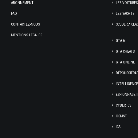
ABONNEMENT
LES VOITURES
FAQ
LES YACHTS
CONTACTEZ-NOUS
SCUDERIA CLA
MENTIONS LÉGALES
GTA 6
GTA CHEATS
GTA ONLINE
DÉPOUSSIÉRA
INTELLIGENC
ESPIONNAGE I
CYBER ICS
OCMST
ICS