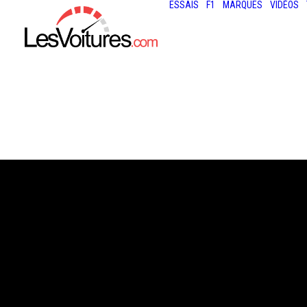
ESSAIS
F1
MARQUES
VIDÉOS
21 juillet 2025
ÎLE-DE-FRANCE 
ROUTES LES PL