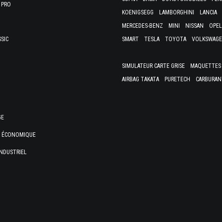
 PRO
KOENIGSEGG
LAMBORGHINI
LANCIA
MERCEDES-BENZ
MINI
NISSAN
OPEL
SSIC
SMART
TESLA
TOYOTA
VOLKSWAG
SIMULATEUR CARTE GRISE
MAQUETTES 
AIRBAG TAKATA
PURETECH
CARBURAN
GE
E ÉCONOMIQUE
NDUSTRIEL