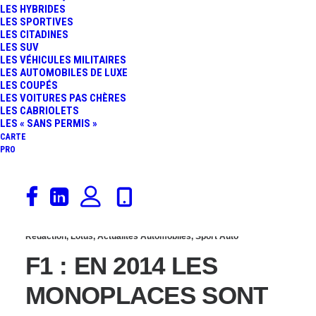
LES HYBRIDES
REMPLACE KAMUI
LES SPORTIVES
LES CITADINES
LES SUV
KOBAYASHI POUR LE
LES VÉHICULES MILITAIRES
LES AUTOMOBILES DE LUXE
LES COUPÉS
GRAND PRIX DE
LES VOITURES PAS CHÈRES
LES CABRIOLETS
BELGIQUE !
LES « SANS PERMIS »
CARTE
PRO
3 février 2014
Rédaction
,
Lotus
,
Actualités Automobiles
,
Sport Auto
F1 : EN 2014 LES
MONOPLACES SONT