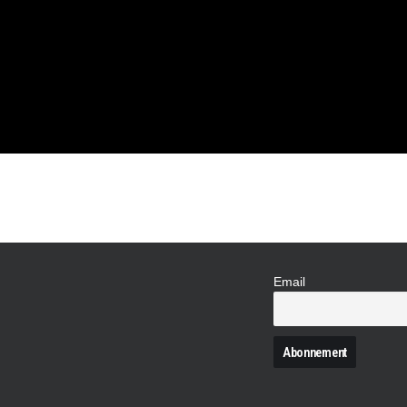
DU 15
CI LA
RE-FEU
Email
N