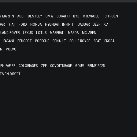
N MARTIN
AUDI
BENTLEY
BMW
BUGATTI
BYD
CHEVROLET
CITROËN
RARI
FIAT
FORD
HONDA
HYUNDAI
INFINITI
JAGUAR
JEEP
KIA
LAND ROVER
LEXUS
LOTUS
MASERATI
MAZDA
MCLAREN
PAGANI
PEUGEOT
PORSCHE
RENAULT
ROLLS-ROYCE
SEAT
SKODA
EN
VOLVO
EN PAPIER
COLORIAGES
ZFE
COVOITURAGE
GOUV
PRIME 2025
TS EN DIRECT