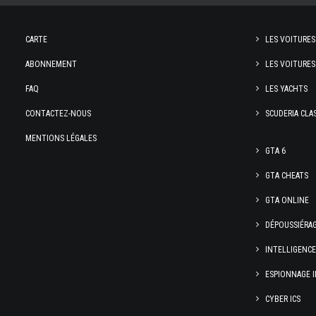
CARTE
LES VOITURES
ABONNEMENT
LES VOITURES
FAQ
LES YACHTS
CONTACTEZ-NOUS
SCUDERIA CLA
MENTIONS LÉGALES
GTA 6
GTA CHEATS
GTA ONLINE
DÉPOUSSIÉRA
INTELLIGENC
ESPIONNAGE I
CYBER ICS