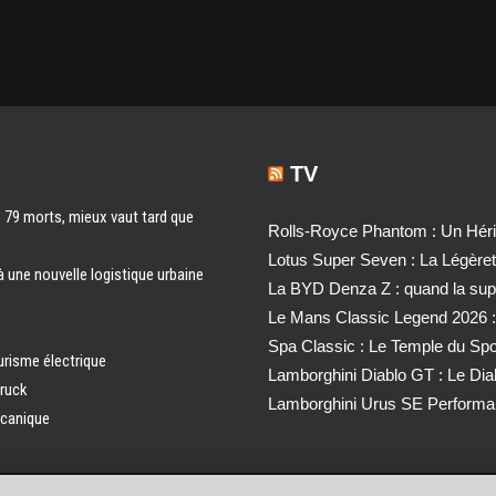
TV
s 79 morts, mieux vaut tard que
Rolls-Royce Phantom : Un Héri
Lotus Super Seven : La Légère
à une nouvelle logistique urbaine
La BYD Denza Z : quand la super
Le Mans Classic Legend 2026 :
Spa Classic : Le Temple du Sp
urisme électrique
Lamborghini Diablo GT : Le Di
truck
Lamborghini Urus SE Performa
écanique