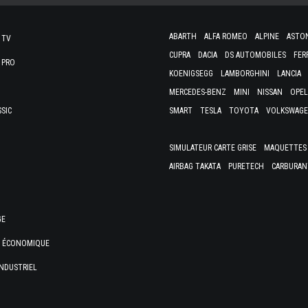
ABARTH
ALFA ROMEO
ALPINE
ASTO
 TV
CUPRA
DACIA
DS AUTOMOBILES
FER
 PRO
KOENIGSEGG
LAMBORGHINI
LANCIA
MERCEDES-BENZ
MINI
NISSAN
OPEL
SSIC
SMART
TESLA
TOYOTA
VOLKSWAG
SIMULATEUR CARTE GRISE
MAQUETTES 
AIRBAG TAKATA
PURETECH
CARBURAN
GE
E ÉCONOMIQUE
NDUSTRIEL