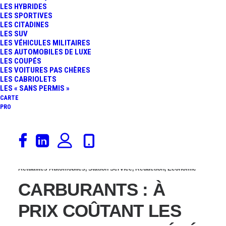
LES HYBRIDES
COÛTANT DANS LES
LES SPORTIVES
LES CITADINES
LES SUV
STATIONS-SERVICE
LES VÉHICULES MILITAIRES
LES AUTOMOBILES DE LUXE
LES COUPÉS
E.LECLERC ET
LES VOITURES PAS CHÈRES
LES CABRIOLETS
CARREFOUR
LES « SANS PERMIS »
CARTE
PRO
29 juin 2023
Actualités Automobiles
,
Station Service
,
Rédaction
,
Économie
CARBURANTS : À
PRIX COÛTANT LES