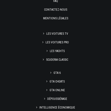
FAQ
CONTACTEZ-NOUS
MENTIONS LÉGALES
LES VOITURES TV
LES VOITURES PRO
LES YACHTS
SCUDERIA CLASSIC
GTA 6
GTA CHEATS
GTA ONLINE
DÉPOUSSIÉRAGE
INTELLIGENCE ÉCONOMIQUE