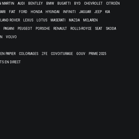
N MARTIN
AUDI
BENTLEY
BMW
BUGATTI
BYD
CHEVROLET
CITROËN
RARI
FIAT
FORD
HONDA
HYUNDAI
INFINITI
JAGUAR
JEEP
KIA
LAND ROVER
LEXUS
LOTUS
MASERATI
MAZDA
MCLAREN
PAGANI
PEUGEOT
PORSCHE
RENAULT
ROLLS-ROYCE
SEAT
SKODA
EN
VOLVO
EN PAPIER
COLORIAGES
ZFE
COVOITURAGE
GOUV
PRIME 2025
TS EN DIRECT