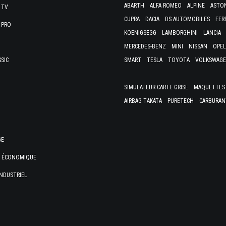
ABARTH
ALFA ROMEO
ALPINE
ASTO
 TV
CUPRA
DACIA
DS AUTOMOBILES
FER
 PRO
KOENIGSEGG
LAMBORGHINI
LANCIA
MERCEDES-BENZ
MINI
NISSAN
OPEL
SSIC
SMART
TESLA
TOYOTA
VOLKSWAG
SIMULATEUR CARTE GRISE
MAQUETTES 
AIRBAG TAKATA
PURETECH
CARBURAN
GE
E ÉCONOMIQUE
NDUSTRIEL