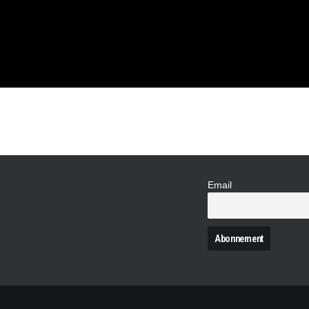
DU SALON
Email
N