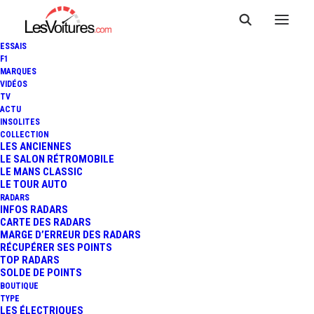
ESSAIS
F1
MARQUES
VIDÉOS
TV
ACTU
INSOLITES
COLLECTION
LES ANCIENNES
LE SALON RÉTROMOBILE
LE MANS CLASSIC
LE TOUR AUTO
RADARS
INFOS RADARS
CARTE DES RADARS
MARGE D’ERREUR DES RADARS
RÉCUPÉRER SES POINTS
TOP RADARS
8 septembre 2013
SOLDE DE POINTS
BOUTIQUE
GT TOUR – MAGNY-
TYPE
LES ÉLECTRIQUES