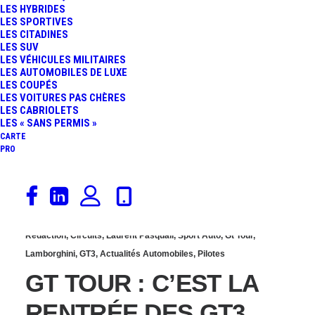
LES HYBRIDES
COURS : LE DOUBLÉ
LES SPORTIVES
LES CITADINES
LES SUV
POUR L’AUDI R8 LMS
LES VÉHICULES MILITAIRES
LES AUTOMOBILES DE LUXE
LES COUPÉS
ULTRA SPEEDCAR !
LES VOITURES PAS CHÈRES
LES CABRIOLETS
LES « SANS PERMIS »
CARTE
PRO
30 août 2013
Rédaction
,
Circuits
,
Laurent Pasquali
,
Sport Auto
,
Gt Tour
,
Lamborghini
,
GT3
,
Actualités Automobiles
,
Pilotes
GT TOUR : C’EST LA
RENTRÉE DES GT3