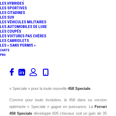
LES HYBRIDES
LES SPORTIVES
LES CITADINES
LES SUV
LES VÉHICULES MILITAIRES
LES AUTOMOBILES DE LUXE
LES COUPÉS
LES VOITURES PAS CHÈRES
LES CABRIOLETS
LES « SANS PERMIS »
CARTE
PRO
Ferrari
vient de dévoiler l’héritière de la F360 Stradale et
de la F430
Scuderia
. A ces noms, qui ont marqué
l’histoire de la marque au
cheval cabré
, il faut rajouter
« Speciale » pour la toute nouvelle
458 Speciale
.
Comme pour toute évolution, la 458 dans sa version
optimisée « Speciale » gagne en puissance. La
Ferrari
458 Speciale
développe 605 chevaux soit un gain de 35