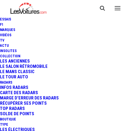
ESSAIS
F1
MARQUES
VIDÉOS
TV
ACTU
FERRARI 458 SPECIALE : LA
INSOLITES
COLLECTION
NOUVELLE ŒUVRE D'ART
LES ANCIENNES
LE SALON RÉTROMOBILE
LE MANS CLASSIC
"ULTRA-COURSE" !
LE TOUR AUTO
RADARS
INFOS RADARS
CARTE DES RADARS
2 Minutes
|
20 août 2013
MARGE D’ERREUR DES RADARS
RÉCUPÉRER SES POINTS
TOP RADARS
SOLDE DE POINTS
BOUTIQUE
TYPE
LES ÉLECTRIQUES
FR