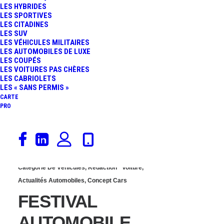
LES HYBRIDES
DÉTRUIRE SA FERRARI
LES SPORTIVES
LES CITADINES
LES SUV
F12 LORS D’UN
LES VÉHICULES MILITAIRES
LES AUTOMOBILES DE LUXE
LES COUPÉS
PASSAGE DE GUÉ
LES VOITURES PAS CHÈRES
LES CABRIOLETS
(VIDÉO)
LES « SANS PERMIS »
CARTE
PRO
29 janvier 2015
Catégorie De Véhicules
,
Rédaction
Voiture
,
Actualités Automobiles
,
Concept Cars
FESTIVAL
AUTOMOBILE