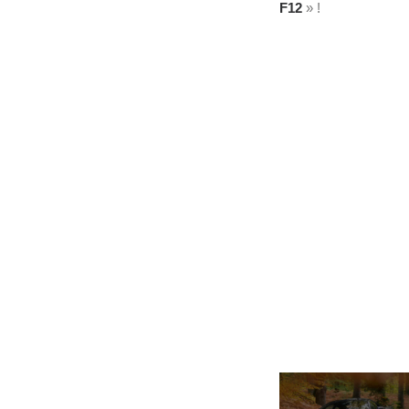
F12
» !