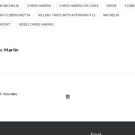
M MICHELIN
CHRIS-HARRIS
CHRIS HARRIS ON CARS
DRIVE
F12BE
RI F12BERLINETTA
KILLING TIRES WITH A FERRARI F12
MICHELIN
 SPORT
VIDEO CHRIS HARRIS
c Martin
 un nouveau
Email