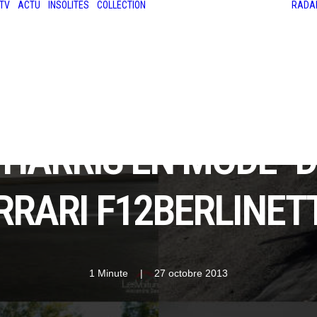
TV
ACTU
INSOLITES
COLLECTION
RADA
LES ANCIENNES
LE SALON RÉTROMOBILE
LE MANS CLASSIC
LE TOUR AUTO
S HARRIS EN MODE "D
RRARI F12BERLINETT
1 Minute
|
27 octobre 2013