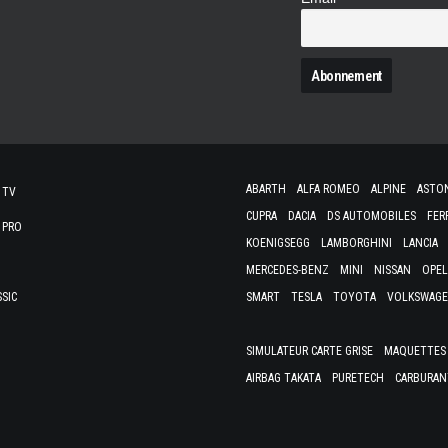
N
ABARTH
ALFA ROMEO
ALPINE
ASTO
 TV
CUPRA
DACIA
DS AUTOMOBILES
FER
 PRO
KOENIGSEGG
LAMBORGHINI
LANCIA
MERCEDES-BENZ
MINI
NISSAN
OPEL
SSIC
SMART
TESLA
TOYOTA
VOLKSWAG
SIMULATEUR CARTE GRISE
MAQUETTES 
AIRBAG TAKATA
PURETECH
CARBURAN