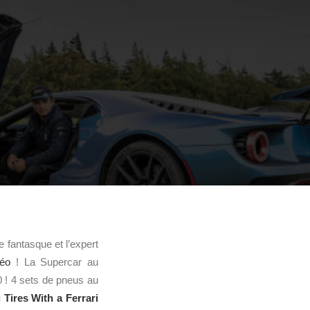
e fantasque et l’expert
déo
! La Supercar au
! 4 sets de pneus au
g Tires With a Ferrari