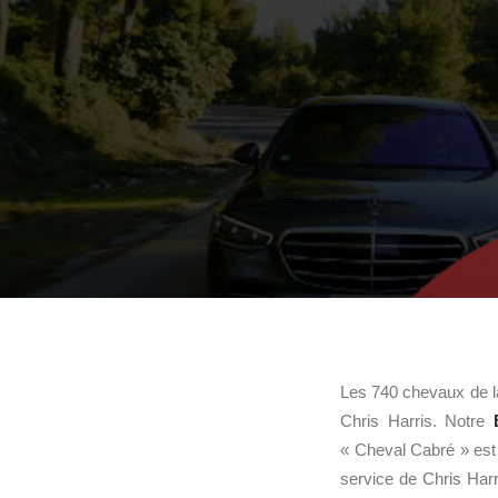
Les 740 chevaux de 
Chris Harris. Notre
« Cheval Cabré » est
service de Chris Harr