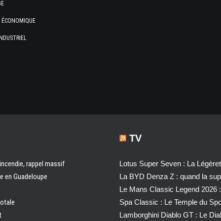
GE
E ÉCONOMIQUE
NDUSTRIEL
TV
 incendie, rappel massif
Lotus Super Seven : La Légère
ale en Guadeloupe
La BYD Denza Z : quand la super
Le Mans Classic Legend 2026 :
totale
Spa Classic : Le Temple du Sp
t
Lamborghini Diablo GT : Le Di