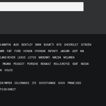
N MARTIN
AUDI
BENTLEY
BMW
BUGATTI
BYD
CHEVROLET
CITROËN
RARI
FIAT
FORD
HONDA
HYUNDAI
INFINITI
JAGUAR
JEEP
KIA
LAND ROVER
LEXUS
LOTUS
MASERATI
MAZDA
MCLAREN
PAGANI
PEUGEOT
PORSCHE
RENAULT
ROLLS-ROYCE
SEAT
SKODA
EN
VOLVO
EN PAPIER
COLORIAGES
ZFE
COVOITURAGE
GOUV
PRIME 2025
TS EN DIRECT