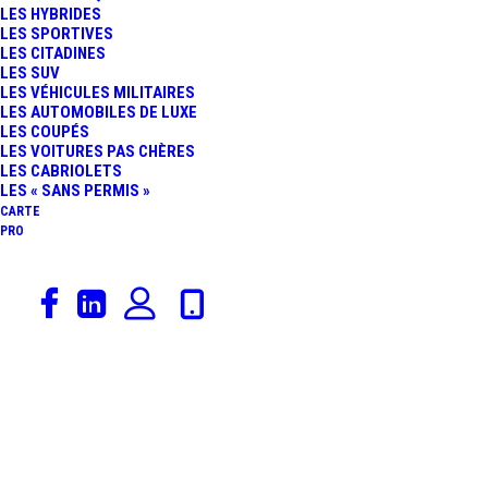
LES HYBRIDES
AVENTADOR SVJ 63
LES SPORTIVES
LES CITADINES
LES SUV
ROADSTER : LE
LES VÉHICULES MILITAIRES
LES AUTOMOBILES DE LUXE
LES COUPÉS
« MONSTRE » DE
LES VOITURES PAS CHÈRES
LES CABRIOLETS
PEBBLE BEACH
LES « SANS PERMIS »
CARTE
PRO
22 octobre 2016
Lamborghini
,
Voitures De Collection
,
Rédaction
LAMBORGHINI 350 GT
: UN RARE