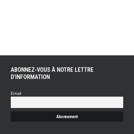
En avril 2015, Robert De Niro a annoncé qu'il incarnera
Enzo Ferrari pour retracer l'histoire du constructeur de
Maranello au cinéma (à lire ici). Aujourd'hui, c'est un long-
métrage sur l'histoire de l'ennemi de toujours du " Il
Commendatore" qui serait en préparation. Après avoir
bâtis une partie de leur légende sur…
ABONNEZ-VOUS À NOTRE LETTRE
D'INFORMATION
Email