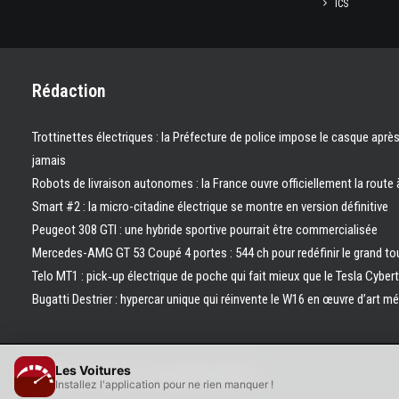
ICS
Rédaction
Trottinettes électriques : la Préfecture de police impose le casque aprè
jamais
Robots de livraison autonomes : la France ouvre officiellement la route 
Smart #2 : la micro-citadine électrique se montre en version définitive
Peugeot 308 GTI : une hybride sportive pourrait être commercialisée
Mercedes-AMG GT 53 Coupé 4 portes : 544 ch pour redéfinir le grand to
Telo MT1 : pick‑up électrique de poche qui fait mieux que le Tesla Cyber
Bugatti Destrier : hypercar unique qui réinvente le W16 en œuvre d’art m
Les Voitures
© 2026 Les Voitures. | Tous droits réservés.
Installez l'application pour ne rien manquer !