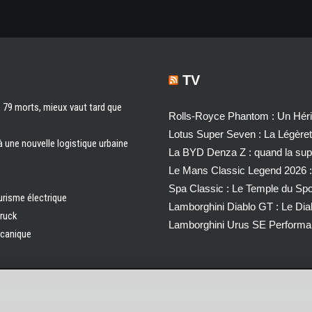
TV
s 79 morts, mieux vaut tard que
Rolls-Royce Phantom : Un Héri
Lotus Super Seven : La Légère
à une nouvelle logistique urbaine
La BYD Denza Z : quand la super
Le Mans Classic Legend 2026 :
Spa Classic : Le Temple du Sp
urisme électrique
Lamborghini Diablo GT : Le Di
truck
Lamborghini Urus SE Performa
écanique