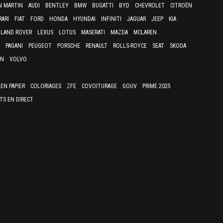
N MARTIN
AUDI
BENTLEY
BMW
BUGATTI
BYD
CHEVROLET
CITROËN
RARI
FIAT
FORD
HONDA
HYUNDAI
INFINITI
JAGUAR
JEEP
KIA
LAND ROVER
LEXUS
LOTUS
MASERATI
MAZDA
MCLAREN
PAGANI
PEUGEOT
PORSCHE
RENAULT
ROLLS-ROYCE
SEAT
SKODA
EN
VOLVO
EN PAPIER
COLORIAGES
ZFE
COVOITURAGE
GOUV
PRIME 2025
TS EN DIRECT