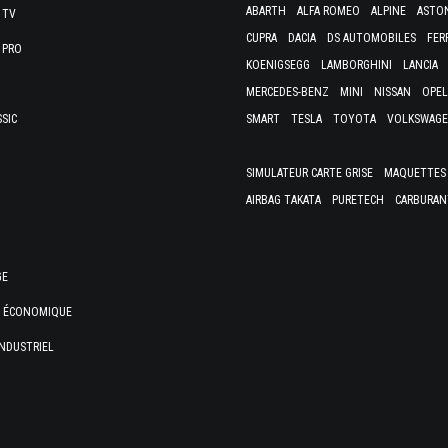
ABARTH
ALFA ROMEO
ALPINE
ASTO
 TV
CUPRA
DACIA
DS AUTOMOBILES
FER
 PRO
KOENIGSEGG
LAMBORGHINI
LANCIA
MERCEDES-BENZ
MINI
NISSAN
OPEL
SSIC
SMART
TESLA
TOYOTA
VOLKSWAG
SIMULATEUR CARTE GRISE
MAQUETTES 
AIRBAG TAKATA
PURETECH
CARBURAN
GE
E ÉCONOMIQUE
NDUSTRIEL