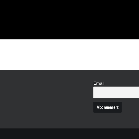
R
OTRE
Email
N