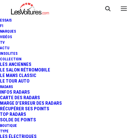
ESSAIS
F1
MARQUES
VIDÉOS
TV
ACTU
INSOLITES
COLLECTION
LES ANCIENNES
LE SALON RÉTROMOBILE
LE MANS CLASSIC
LE TOUR AUTO
RADARS
INFOS RADARS
CARTE DES RADARS
MARGE D’ERREUR DES RADARS
RÉCUPÉRER SES POINTS
TOP RADARS
6 avril 2017
SOLDE DE POINTS
BOUTIQUE
MERCEDES-AMG GLC 63
TYPE
LES ÉLECTRIQUES