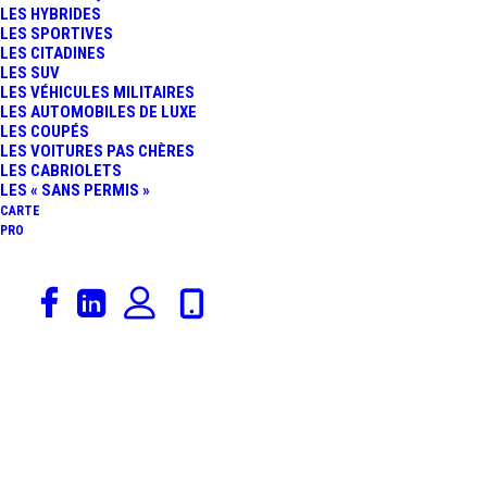
LES HYBRIDES
TURBO 3E : MICRO-
LES SPORTIVES
LES CITADINES
LES SUV
SUPERCAR QUI
LES VÉHICULES MILITAIRES
LES AUTOMOBILES DE LUXE
LES COUPÉS
RIDICULISE TOUTES LES
LES VOITURES PAS CHÈRES
LES CABRIOLETS
GTI
LES « SANS PERMIS »
CARTE
PRO
7 avril 2020
Volkswagen
,
Actualités Automobiles
,
Berline
,
Rédaction
Constructeurs
,
Catégorie De Véhicules
VOLKSWAGEN GOLF
GTI : DU VIRTUEL AU