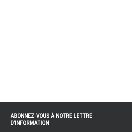
RÉEL POUR UNE
« MONSTRUEUSE »
MK2
Née de l'imagination et du talent de l'illustrateur et
designer automobile, Khyzyl Saleem, cette Volkswagen
Golf GTI Mk2 virtuelle va devenir réalité grâce aux deux
préparateurs allemands Prior Design GmbH et JP
Performance GmbH. Que l'on aime ou que l'on déteste le
tuning, avouons qu'une fois sur la route, cette Golf…
ABONNEZ-VOUS À NOTRE LETTRE
D'INFORMATION