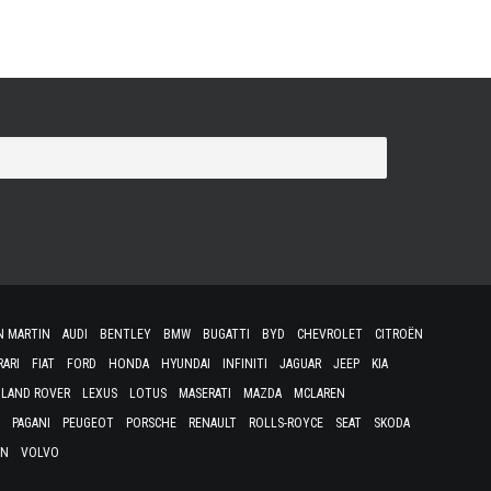
N MARTIN
AUDI
BENTLEY
BMW
BUGATTI
BYD
CHEVROLET
CITROËN
RARI
FIAT
FORD
HONDA
HYUNDAI
INFINITI
JAGUAR
JEEP
KIA
LAND ROVER
LEXUS
LOTUS
MASERATI
MAZDA
MCLAREN
PAGANI
PEUGEOT
PORSCHE
RENAULT
ROLLS-ROYCE
SEAT
SKODA
EN
VOLVO