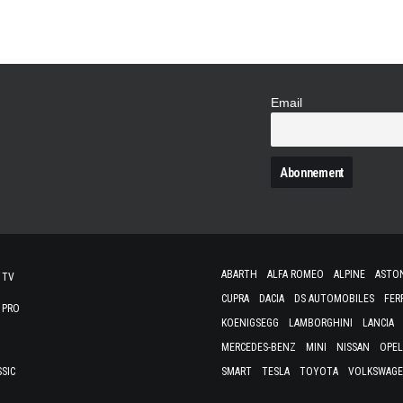
confirmé la montée en…
Email
N
ABARTH
ALFA ROMEO
ALPINE
ASTO
 TV
CUPRA
DACIA
DS AUTOMOBILES
FER
 PRO
KOENIGSEGG
LAMBORGHINI
LANCIA
MERCEDES-BENZ
MINI
NISSAN
OPEL
SSIC
SMART
TESLA
TOYOTA
VOLKSWAG