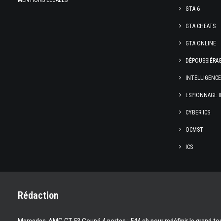
MENTIONS LÉGALES
GTA 6
GTA CHEATS
GTA ONLINE
DÉPOUSSIÉRA
INTELLIGENC
ESPIONNAGE I
CYBER ICS
OCMST
ICS
Rédaction