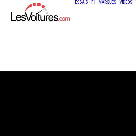
ESSAIS
F1
MARQUES
VIDÉOS
26 juillet 2026
F1 – GP DE HONG
LANDO NORRIS