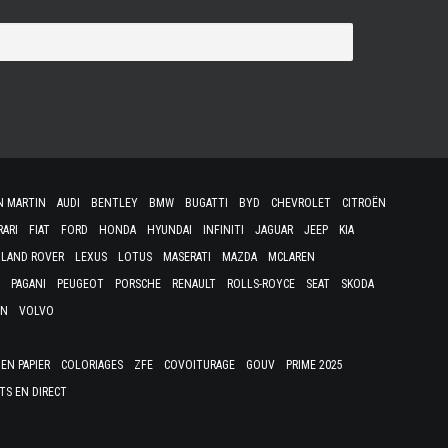
N MARTIN
AUDI
BENTLEY
BMW
BUGATTI
BYD
CHEVROLET
CITROËN
RARI
FIAT
FORD
HONDA
HYUNDAI
INFINITI
JAGUAR
JEEP
KIA
LAND ROVER
LEXUS
LOTUS
MASERATI
MAZDA
MCLAREN
PAGANI
PEUGEOT
PORSCHE
RENAULT
ROLLS-ROYCE
SEAT
SKODA
EN
VOLVO
EN PAPIER
COLORIAGES
ZFE
COVOITURAGE
GOUV
PRIME 2025
TS EN DIRECT