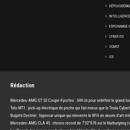
DÉPOUSSIÉRA
INTELLIGENC
ESPIONNAGE I
CYBER ICS
OCMST
ICS
Rédaction
Mercedes-AMG GT 53 Coupé 4 portes : 544 ch pour redéfinir le grand to
Telo MT1 : pick‑up électrique de poche qui fait mieux que le Tesla Cyber
Bugatti Destrier : hypercar unique qui réinvente le W16 en œuvre d’art m
Mercedes-AMG CLA 45 : chrono record de 7’32″070 sur le Nürburgring (