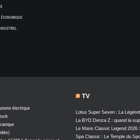
GE
E ÉCONOMIQUE
NDUSTRIEL
TV
urisme électrique
Lotus Super Seven : La Légère
truck
La BYD Denza Z : quand la super
écanique
Le Mans Classic Legend 2026 :
vidéo)
Spa Classic : Le Temple du Sp