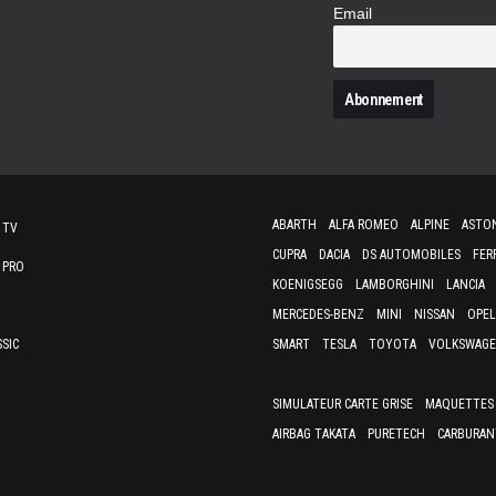
Email
N
ABARTH
ALFA ROMEO
ALPINE
ASTO
 TV
CUPRA
DACIA
DS AUTOMOBILES
FER
 PRO
KOENIGSEGG
LAMBORGHINI
LANCIA
MERCEDES-BENZ
MINI
NISSAN
OPEL
SSIC
SMART
TESLA
TOYOTA
VOLKSWAG
SIMULATEUR CARTE GRISE
MAQUETTES 
AIRBAG TAKATA
PURETECH
CARBURAN