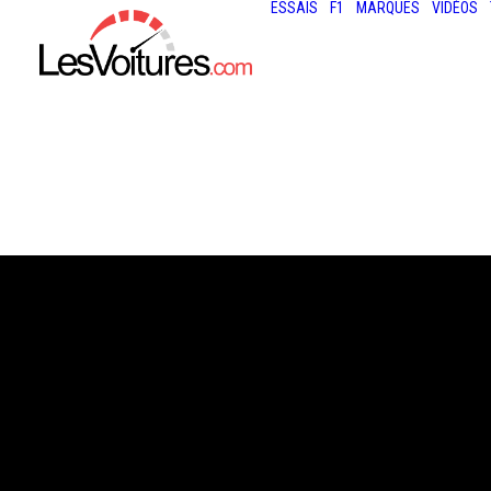
ESSAIS
F1
MARQUES
VIDÉOS
2 février 2021
ALFA ROMEO : J
PHILIPPE IMPAR