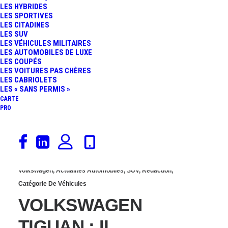
LES HYBRIDES
LE NOUVEAU SUV SE
LES SPORTIVES
LES CITADINES
LES SUV
RÉVÈLE !
LES VÉHICULES MILITAIRES
LES AUTOMOBILES DE LUXE
LES COUPÉS
LES VOITURES PAS CHÈRES
LES CABRIOLETS
LES « SANS PERMIS »
CARTE
PRO
2 février 2016
Volkswagen
,
Actualités Automobiles
,
SUV
,
Rédaction
,
Catégorie De Véhicules
VOLKSWAGEN
TIGUAN : IL