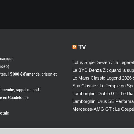
TV
écanique
Lotus Super Seven : La Légère
vidéo)
La BYD Denza Z : quand la super
ntes, 15 000 € d’amende, prison et
Le Mans Classic Legend 2026 :
Spa Classic : Le Temple du Sp
 incendie, rappel massif
Lamborghini Diablo GT : Le Di
ale en Guadeloupe
Lamborghini Urus SE Performa
Mercedes-AMG GT : Le Coupé 
totale