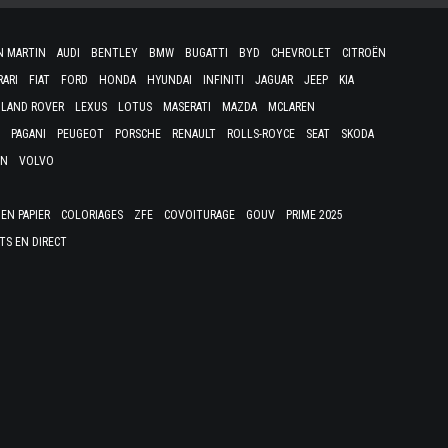
N MARTIN
AUDI
BENTLEY
BMW
BUGATTI
BYD
CHEVROLET
CITROËN
RARI
FIAT
FORD
HONDA
HYUNDAI
INFINITI
JAGUAR
JEEP
KIA
LAND ROVER
LEXUS
LOTUS
MASERATI
MAZDA
MCLAREN
PAGANI
PEUGEOT
PORSCHE
RENAULT
ROLLS-ROYCE
SEAT
SKODA
EN
VOLVO
EN PAPIER
COLORIAGES
ZFE
COVOITURAGE
GOUV
PRIME 2025
TS EN DIRECT