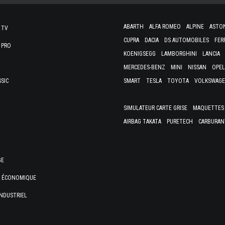
ABARTH
ALFA ROMEO
ALPINE
ASTO
 TV
CUPRA
DACIA
DS AUTOMOBILES
FER
 PRO
KOENIGSEGG
LAMBORGHINI
LANCIA
MERCEDES-BENZ
MINI
NISSAN
OPEL
SSIC
SMART
TESLA
TOYOTA
VOLKSWAG
SIMULATEUR CARTE GRISE
MAQUETTES 
AIRBAG TAKATA
PURETECH
CARBURAN
GE
E ÉCONOMIQUE
NDUSTRIEL