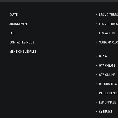
CARTE
LES VOITURES
ABONNEMENT
LES VOITURES
FAQ
LES YACHTS
CONTACTEZ-NOUS
SCUDERIA CLA
MENTIONS LÉGALES
GTA 6
GTA CHEATS
GTA ONLINE
DÉPOUSSIÉRA
INTELLIGENC
ESPIONNAGE I
CYBER ICS