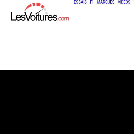
ESSAIS
F1
MARQUES
VIDÉOS
17 août 2013
FIA GT SERIES –