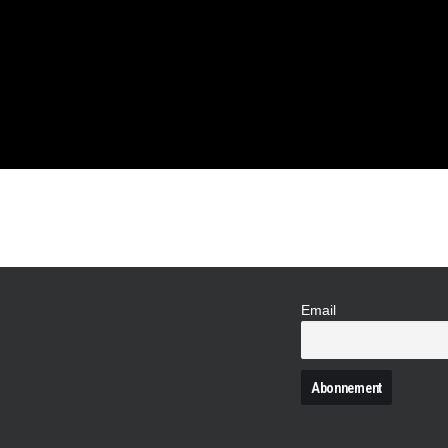
 LE LIVE
 !
Email
N