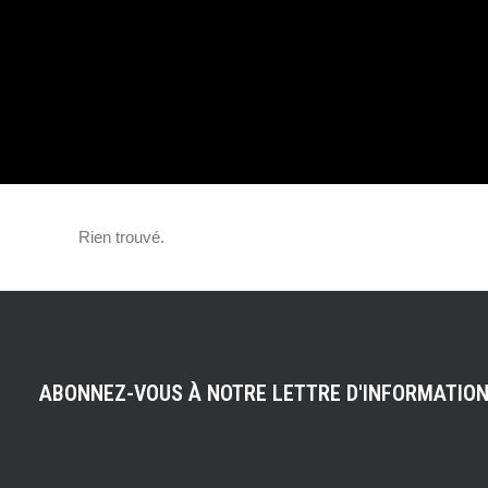
SLOVAKIA RING :
VIDEO SUR
LESVOITURES.FR
Rien trouvé.
ABONNEZ-VOUS À NOTRE LETTRE D'INFORMATIO