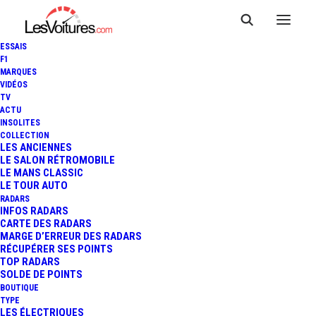
ESSAIS
F1
MARQUES
VIDÉOS
TV
ACTU
INSOLITES
COLLECTION
LES ANCIENNES
LE SALON RÉTROMOBILE
LE MANS CLASSIC
LE TOUR AUTO
RADARS
INFOS RADARS
CARTE DES RADARS
MARGE D’ERREUR DES RADARS
RÉCUPÉRER SES POINTS
TOP RADARS
12 janvier 2013
SOLDE DE POINTS
BOUTIQUE
24H DE DUBAÏ : VICTOIRE
TYPE
LES ÉLECTRIQUES