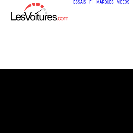
ESSAIS
F1
MARQUES
VIDÉOS
4 juin 2026
LOTUS ELETRE X 
100 % ÉLECTRIQ