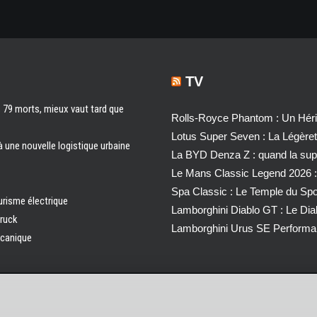
TV
s 79 morts, mieux vaut tard que
Rolls-Royce Phantom : Un Héri
Lotus Super Seven : La Légère
à une nouvelle logistique urbaine
La BYD Denza Z : quand la super
Le Mans Classic Legend 2026 :
Spa Classic : Le Temple du Sp
urisme électrique
Lamborghini Diablo GT : Le Di
truck
Lamborghini Urus SE Performa
écanique