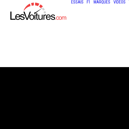
ESSAIS
F1
MARQUES
VIDÉOS
13 juillet 2013
BENTLEY CONT
GT3 : GOODWO