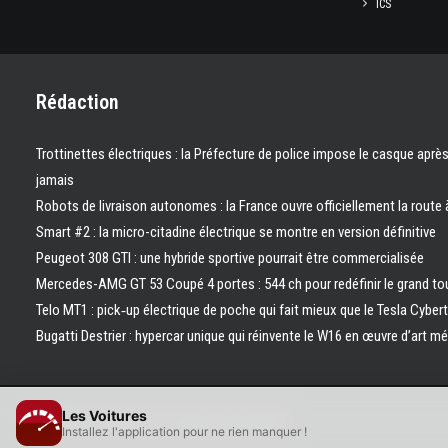
ICS
Rédaction
Trottinettes électriques : la Préfecture de police impose le casque aprè
jamais
Robots de livraison autonomes : la France ouvre officiellement la route 
Smart #2 : la micro-citadine électrique se montre en version définitive
Peugeot 308 GTI : une hybride sportive pourrait être commercialisée
Mercedes-AMG GT 53 Coupé 4 portes : 544 ch pour redéfinir le grand to
Telo MT1 : pick‑up électrique de poche qui fait mieux que le Tesla Cyber
Bugatti Destrier : hypercar unique qui réinvente le W16 en œuvre d’art m
Les Voitures
© 2026 Les Voitures. | Tous droits réservés.
Installez l'application pour ne rien manquer !