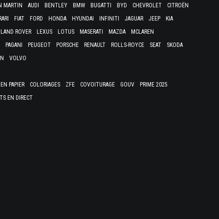
N MARTIN
AUDI
BENTLEY
BMW
BUGATTI
BYD
CHEVROLET
CITROËN
RARI
FIAT
FORD
HONDA
HYUNDAI
INFINITI
JAGUAR
JEEP
KIA
LAND ROVER
LEXUS
LOTUS
MASERATI
MAZDA
MCLAREN
PAGANI
PEUGEOT
PORSCHE
RENAULT
ROLLS-ROYCE
SEAT
SKODA
EN
VOLVO
EN PAPIER
COLORIAGES
ZFE
COVOITURAGE
GOUV
PRIME 2025
TS EN DIRECT