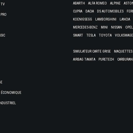
ABARTH
ALFA ROMEO
ALPINE
ASTO
 TV
CUPRA
DACIA
DS AUTOMOBILES
FER
 PRO
KOENIGSEGG
LAMBORGHINI
LANCIA
MERCEDES-BENZ
MINI
NISSAN
OPEL
SSIC
SMART
TESLA
TOYOTA
VOLKSWAG
SIMULATEUR CARTE GRISE
MAQUETTES 
AIRBAG TAKATA
PURETECH
CARBURAN
GE
E ÉCONOMIQUE
NDUSTRIEL