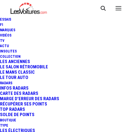
ESSAIS
F1
MARQUES
VIDÉOS
TV
ACTU
INSOLITES
COLLECTION
LES ANCIENNES
LE SALON RÉTROMOBILE
LE MANS CLASSIC
LE TOUR AUTO
RADARS
INFOS RADARS
CARTE DES RADARS
MARGE D’ERREUR DES RADARS
RÉCUPÉRER SES POINTS
TOP RADARS
16 février 2013
SOLDE DE POINTS
BOUTIQUE
BMW GEORGE V : UNE
TYPE
LES ÉLECTRIQUES