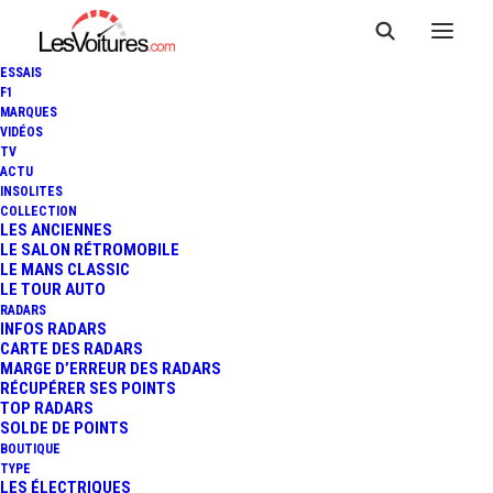
ESSAIS
F1
MARQUES
VIDÉOS
TV
ACTU
INSOLITES
COLLECTION
LES ANCIENNES
LE SALON RÉTROMOBILE
LE MANS CLASSIC
LE TOUR AUTO
RADARS
INFOS RADARS
CARTE DES RADARS
MARGE D’ERREUR DES RADARS
RÉCUPÉRER SES POINTS
TOP RADARS
27 mars 2015
SOLDE DE POINTS
BOUTIQUE
MASERATI GHIBLI S Q4 :
TYPE
LES ÉLECTRIQUES