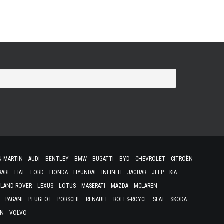
N MARTIN
AUDI
BENTLEY
BMW
BUGATTI
BYD
CHEVROLET
CITROËN
RARI
FIAT
FORD
HONDA
HYUNDAI
INFINITI
JAGUAR
JEEP
KIA
LAND ROVER
LEXUS
LOTUS
MASERATI
MAZDA
MCLAREN
PAGANI
PEUGEOT
PORSCHE
RENAULT
ROLLS-ROYCE
SEAT
SKODA
EN
VOLVO