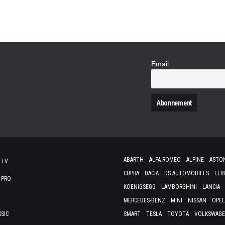
Email
N
ABARTH
ALFA ROMEO
ALPINE
ASTO
 TV
CUPRA
DACIA
DS AUTOMOBILES
FER
 PRO
KOENIGSEGG
LAMBORGHINI
LANCIA
MERCEDES-BENZ
MINI
NISSAN
OPEL
SSIC
SMART
TESLA
TOYOTA
VOLKSWAG