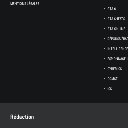
MENTIONS LÉGALES
GTA 6
GTA CHEATS
GTA ONLINE
DÉPOUSSIÉRA
INTELLIGENC
ESPIONNAGE I
CYBER ICS
OCMST
ICS
Rédaction