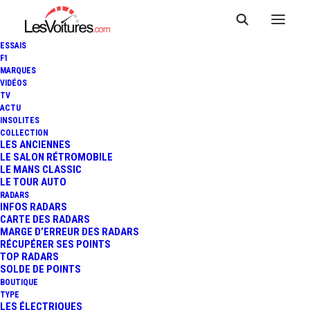
ESSAIS
F1
MARQUES
VIDÉOS
TV
ACTU
INSOLITES
COLLECTION
LES ANCIENNES
LE SALON RÉTROMOBILE
LE MANS CLASSIC
LE TOUR AUTO
RADARS
INFOS RADARS
CARTE DES RADARS
MARGE D’ERREUR DES RADARS
RÉCUPÉRER SES POINTS
TOP RADARS
11 juin 2020
SOLDE DE POINTS
BOUTIQUE
F1 : LES « FLÈCHES
TYPE
LES ÉLECTRIQUES