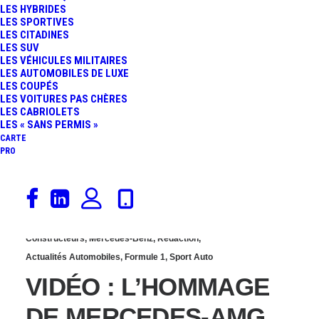
LES HYBRIDES
D’ARGENT » ONT REPRIS
LES SPORTIVES
LES CITADINES
LES SUV
LA PISTE À
LES VÉHICULES MILITAIRES
LES AUTOMOBILES DE LUXE
LES COUPÉS
SILVERSTONE
LES VOITURES PAS CHÈRES
LES CABRIOLETS
LES « SANS PERMIS »
CARTE
PRO
13 avril 2020
Constructeurs
,
Mercedes-Benz
,
Rédaction
,
Actualités Automobiles
,
Formule 1
,
Sport Auto
VIDÉO : L’HOMMAGE
DE MERCEDES-AMG