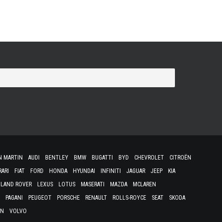
N MARTIN
AUDI
BENTLEY
BMW
BUGATTI
BYD
CHEVROLET
CITROËN
RARI
FIAT
FORD
HONDA
HYUNDAI
INFINITI
JAGUAR
JEEP
KIA
LAND ROVER
LEXUS
LOTUS
MASERATI
MAZDA
MCLAREN
PAGANI
PEUGEOT
PORSCHE
RENAULT
ROLLS-ROYCE
SEAT
SKODA
EN
VOLVO