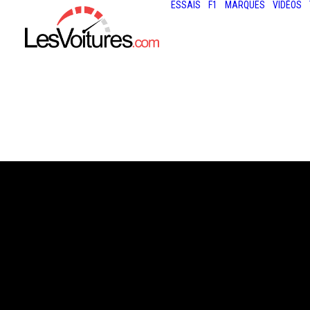
ESSAIS
F1
MARQUES
VIDÉOS
27 janvier 2021
MINI HATCH ET M
CABRIO : PLACE