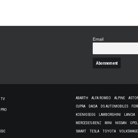
à part entière du…
Email
N
ABARTH
ALFA ROMEO
ALPINE
ASTO
 TV
CUPRA
DACIA
DS AUTOMOBILES
FER
 PRO
KOENIGSEGG
LAMBORGHINI
LANCIA
MERCEDES-BENZ
MINI
NISSAN
OPEL
SSIC
SMART
TESLA
TOYOTA
VOLKSWAG