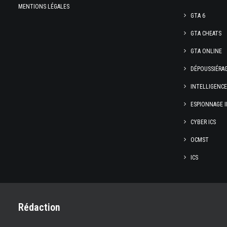
MENTIONS LÉGALES
GTA 6
GTA CHEATS
GTA ONLINE
DÉPOUSSIÉRA
INTELLIGENC
ESPIONNAGE I
CYBER ICS
OCMST
ICS
Rédaction