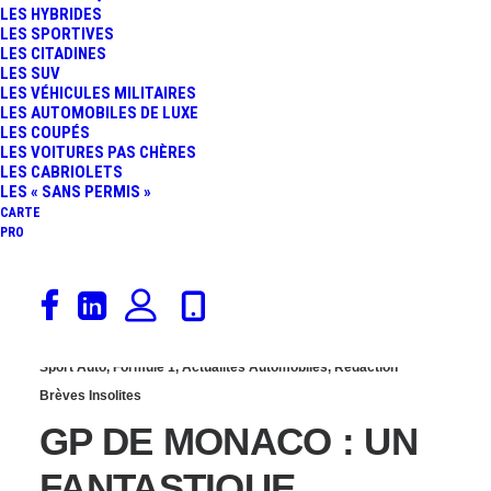
LES HYBRIDES
L’ÉPOUSTOUFLANT
LES SPORTIVES
LES CITADINES
LES SUV
CIRCUIT MINIATURE DU
LES VÉHICULES MILITAIRES
LES AUTOMOBILES DE LUXE
LES COUPÉS
GP DE MONACO
LES VOITURES PAS CHÈRES
LES CABRIOLETS
LES « SANS PERMIS »
CARTE
PRO
2 avril 2024
Sport Auto
,
Formule 1
,
Actualités Automobiles
,
Rédaction
Brèves Insolites
GP DE MONACO : UN
FANTASTIQUE