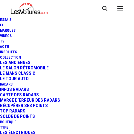
ESSAIS
F1
MARQUES
VIDÉOS
TV
ACTU
INSOLITES
COLLECTION
LES ANCIENNES
LE SALON RÉTROMOBILE
LE MANS CLASSIC
LE TOUR AUTO
RADARS
INFOS RADARS
CARTE DES RADARS
MARGE D’ERREUR DES RADARS
RÉCUPÉRER SES POINTS
TOP RADARS
24 janvier 2015
SOLDE DE POINTS
BOUTIQUE
PEUGEOT RCZ R BIMOTA
TYPE
LES ÉLECTRIQUES