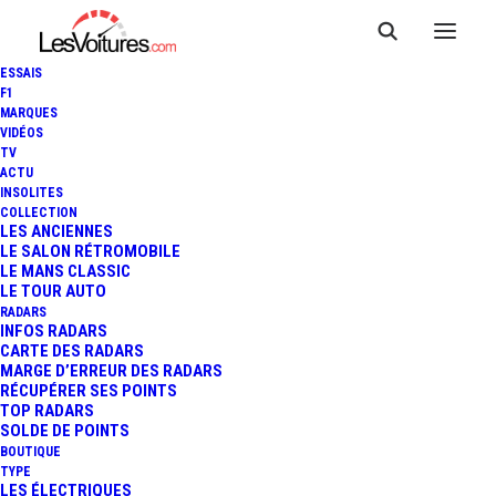
ESSAIS
F1
MARQUES
VIDÉOS
TV
ACTU
INSOLITES
COLLECTION
LES ANCIENNES
LE SALON RÉTROMOBILE
LE MANS CLASSIC
LE TOUR AUTO
RADARS
INFOS RADARS
CARTE DES RADARS
MARGE D’ERREUR DES RADARS
RÉCUPÉRER SES POINTS
TOP RADARS
26 mars 2015
SOLDE DE POINTS
BOUTIQUE
MERCEDES-BENZ GLE :
TYPE
LES ÉLECTRIQUES