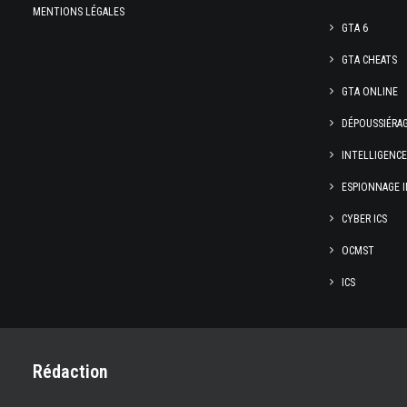
MENTIONS LÉGALES
GTA 6
GTA CHEATS
GTA ONLINE
DÉPOUSSIÉRA
INTELLIGENC
ESPIONNAGE I
CYBER ICS
OCMST
ICS
Rédaction