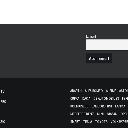
Email
N
ABARTH
ALFA ROMEO
ALPINE
ASTO
 TV
CUPRA
DACIA
DS AUTOMOBILES
FER
 PRO
KOENIGSEGG
LAMBORGHINI
LANCIA
MERCEDES-BENZ
MINI
NISSAN
OPEL
SSIC
SMART
TESLA
TOYOTA
VOLKSWAG