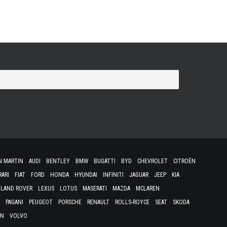
N MARTIN
AUDI
BENTLEY
BMW
BUGATTI
BYD
CHEVROLET
CITROËN
RARI
FIAT
FORD
HONDA
HYUNDAI
INFINITI
JAGUAR
JEEP
KIA
LAND ROVER
LEXUS
LOTUS
MASERATI
MAZDA
MCLAREN
PAGANI
PEUGEOT
PORSCHE
RENAULT
ROLLS-ROYCE
SEAT
SKODA
EN
VOLVO