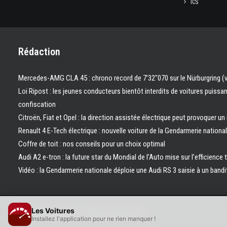
ICS
Rédaction
Mercedes-AMG CLA 45 : chrono record de 7’32″070 sur le Nürburgring (
Loi Ripost : les jeunes conducteurs bientôt interdits de voitures puissa
confiscation
Citroën, Fiat et Opel : la direction assistée électrique peut provoquer un
Renault 4 E-Tech électrique : nouvelle voiture de la Gendarmerie nation
Coffre de toit : nos conseils pour un choix optimal
Audi A2 e-tron : la future star du Mondial de l’Auto mise sur l’efficience 
Vidéo : la Gendarmerie nationale déploie une Audi RS 3 saisie à un bandi
Les Voitures
© 2026 Les Voitures. | Tous droits réservés.
Installez l'application pour ne rien manquer !