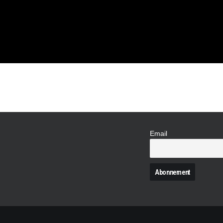
EC
Email
N