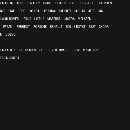
N MARTIN
AUDI
BENTLEY
BMW
BUGATTI
BYD
CHEVROLET
CITROËN
RARI
FIAT
FORD
HONDA
HYUNDAI
INFINITI
JAGUAR
JEEP
KIA
LAND ROVER
LEXUS
LOTUS
MASERATI
MAZDA
MCLAREN
PAGANI
PEUGEOT
PORSCHE
RENAULT
ROLLS-ROYCE
SEAT
SKODA
EN
VOLVO
EN PAPIER
COLORIAGES
ZFE
COVOITURAGE
GOUV
PRIME 2025
TS EN DIRECT