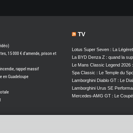
TV
vidéo)
Lotus Super Seven : La Légère
ntes, 15 000 € d’amende, prison et
La BYD Denza Z : quand la super
Le Mans Classic Legend 2026 :
 incendie, rappel massif
Spa Classic : Le Temple du Sp
ale en Guadeloupe
Lamborghini Diablo GT : Le Di
Lamborghini Urus SE Performa
totale
Mercedes-AMG GT : Le Coupé 
t