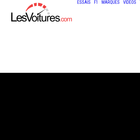
ESSAIS
F1
MARQUES
VIDÉOS
18 novembre 2012
TESLA ROADST
2.5 : L’ESSAI DU