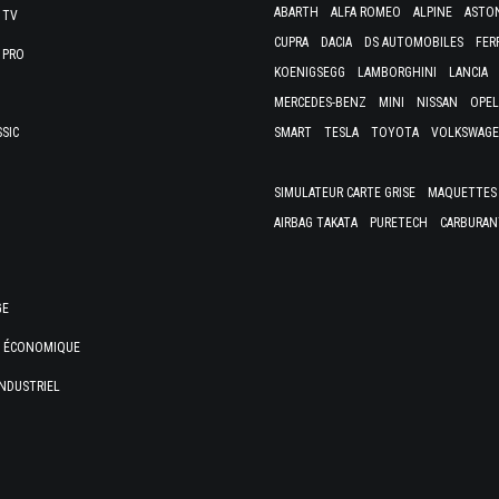
ABARTH
ALFA ROMEO
ALPINE
ASTO
 TV
CUPRA
DACIA
DS AUTOMOBILES
FER
 PRO
KOENIGSEGG
LAMBORGHINI
LANCIA
MERCEDES-BENZ
MINI
NISSAN
OPEL
SSIC
SMART
TESLA
TOYOTA
VOLKSWAG
SIMULATEUR CARTE GRISE
MAQUETTES 
AIRBAG TAKATA
PURETECH
CARBURAN
GE
E ÉCONOMIQUE
NDUSTRIEL