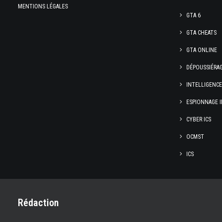
MENTIONS LÉGALES
GTA 6
GTA CHEATS
GTA ONLINE
DÉPOUSSIÉRA
INTELLIGENC
ESPIONNAGE I
CYBER ICS
OCMST
ICS
Rédaction