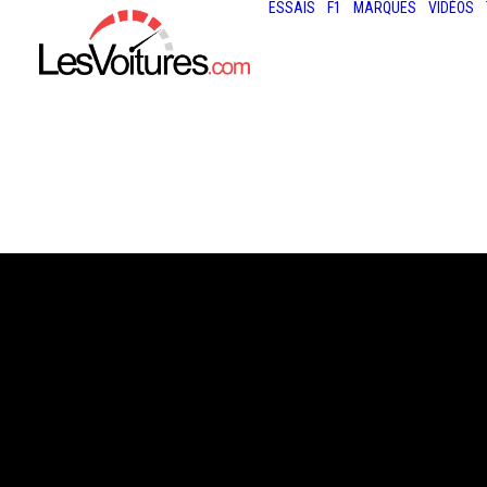
ESSAIS
F1
MARQUES
VIDÉOS
23 avril 2020
PORSCHE 911
SPEEDSTER : LA