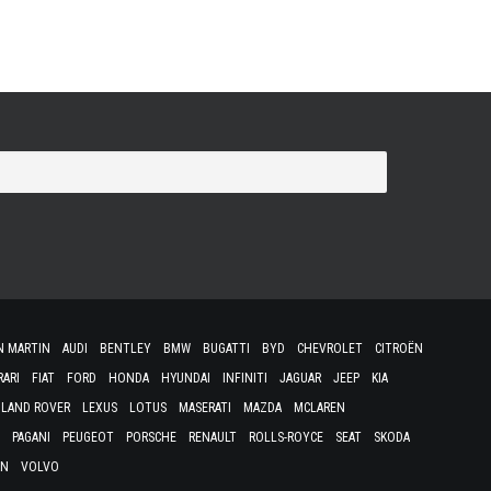
N MARTIN
AUDI
BENTLEY
BMW
BUGATTI
BYD
CHEVROLET
CITROËN
RARI
FIAT
FORD
HONDA
HYUNDAI
INFINITI
JAGUAR
JEEP
KIA
LAND ROVER
LEXUS
LOTUS
MASERATI
MAZDA
MCLAREN
PAGANI
PEUGEOT
PORSCHE
RENAULT
ROLLS-ROYCE
SEAT
SKODA
EN
VOLVO