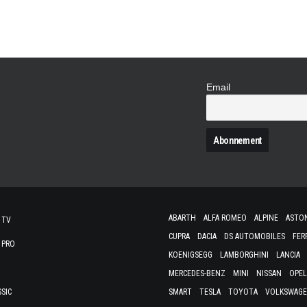
Email
N
ABARTH
ALFA ROMEO
ALPINE
ASTO
 TV
CUPRA
DACIA
DS AUTOMOBILES
FER
 PRO
KOENIGSEGG
LAMBORGHINI
LANCIA
MERCEDES-BENZ
MINI
NISSAN
OPEL
SSIC
SMART
TESLA
TOYOTA
VOLKSWAG