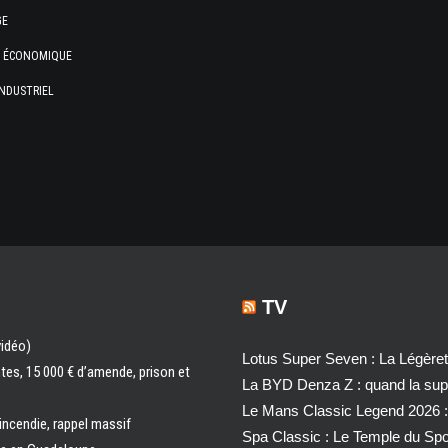
GE
E ÉCONOMIQUE
NDUSTRIEL
TV
vidéo)
Lotus Super Seven : La Légère
ntes, 15 000 € d’amende, prison et
La BYD Denza Z : quand la super
Le Mans Classic Legend 2026 :
 incendie, rappel massif
Spa Classic : Le Temple du Sp