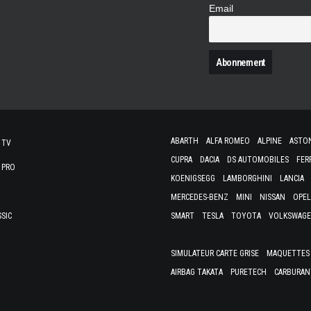
Email
N
ABARTH
ALFA ROMEO
ALPINE
ASTO
 TV
CUPRA
DACIA
DS AUTOMOBILES
FER
 PRO
KOENIGSEGG
LAMBORGHINI
LANCIA
MERCEDES-BENZ
MINI
NISSAN
OPEL
SSIC
SMART
TESLA
TOYOTA
VOLKSWAG
SIMULATEUR CARTE GRISE
MAQUETTES 
AIRBAG TAKATA
PURETECH
CARBURAN