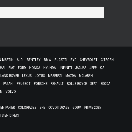
N MARTIN
AUDI
BENTLEY
BMW
BUGATTI
BYD
CHEVROLET
CITROËN
RARI
FIAT
FORD
HONDA
HYUNDAI
INFINITI
JAGUAR
JEEP
KIA
LAND ROVER
LEXUS
LOTUS
MASERATI
MAZDA
MCLAREN
PAGANI
PEUGEOT
PORSCHE
RENAULT
ROLLS-ROYCE
SEAT
SKODA
EN
VOLVO
EN PAPIER
COLORIAGES
ZFE
COVOITURAGE
GOUV
PRIME 2025
TS EN DIRECT