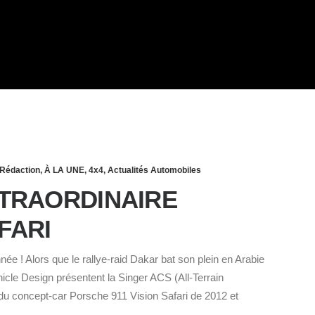
Rédaction
,
À LA UNE
,
4x4
,
Actualités Automobiles
XTRAORDINAIRE
FARI
née ! Alors que le rallye-raid Dakar bat son plein en Arabie
icle Design présentent la Singer ACS (All-Terrain
 du concept-car Porsche 911 Vision Safari de 2012 et