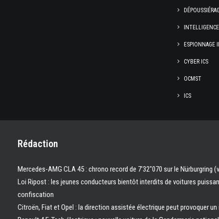
DÉPOUSSIÉRA
INTELLIGENC
ESPIONNAGE I
CYBER ICS
OCMST
ICS
Rédaction
Mercedes-AMG CLA 45 : chrono record de 7’32″070 sur le Nürburgring (
Loi Ripost : les jeunes conducteurs bientôt interdits de voitures puissa
confiscation
Citroën, Fiat et Opel : la direction assistée électrique peut provoquer un