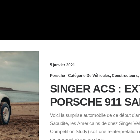
X
5 janvier 2021
Porsche
Catégorie De Véhicules
,
Constructeurs
,
SINGER ACS : E
PORSCHE 911 SA
Voici la surprise automobile de ce début d'an
Saoudite, les Américains de chez Singer Veh
Competition Study) soit une réinterprétation
récemment réapparu dans…