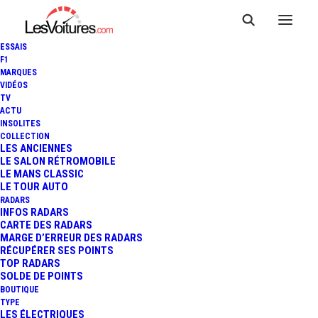
ESSAIS
F1
MARQUES
VIDÉOS
TV
ACTU
INSOLITES
COLLECTION
LES ANCIENNES
LE SALON RÉTROMOBILE
LE MANS CLASSIC
LE TOUR AUTO
RADARS
INFOS RADARS
CARTE DES RADARS
MARGE D’ERREUR DES RADARS
RÉCUPÉRER SES POINTS
TOP RADARS
4 juin 2013
SOLDE DE POINTS
BOUTIQUE
PORSCHE 911 50TH
TYPE
LES ÉLECTRIQUES