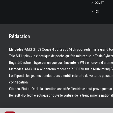
OCMST
ICS
Rédaction
Mercedes-AMG GT 53 Coupé 4 portes : 544 ch pour redéfinir le grand to
Telo MT1 : pick‑up électrique de poche qui fait mieux que le Tesla Cyber
Bugatti Destrier : hypercar unique qui réinvente le W16 en œuvre d’art m
Mercedes-AMG CLA 45 : chrono record de 7’32″070 sur le Nürburgring (
Loi Ripost : les jeunes conducteurs bientôt interdits de voitures puissa
confiscation
Citroën, Fiat et Opel : la direction assistée électrique peut provoquer un
Renault 4 E-Tech électrique : nouvelle voiture de la Gendarmerie nation