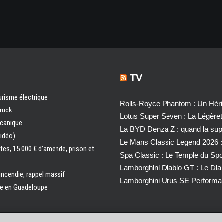
TV
urisme électrique
Rolls-Royce Phantom : Un Héri
truck
Lotus Super Seven : La Légère
écanique
La BYD Denza Z : quand la super
vidéo)
Le Mans Classic Legend 2026 :
ntes, 15 000 € d’amende, prison et
Spa Classic : Le Temple du Sp
Lamborghini Diablo GT : Le Di
 incendie, rappel massif
Lamborghini Urus SE Performa
ale en Guadeloupe