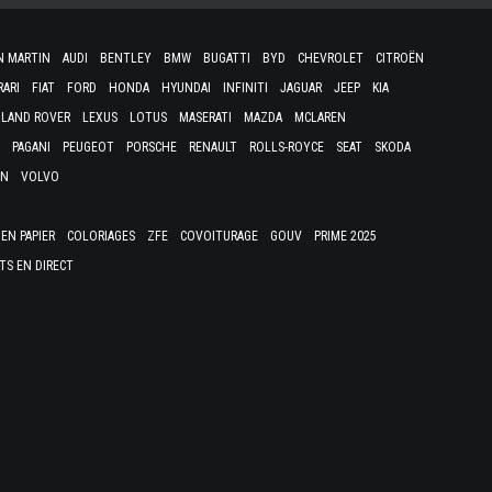
N MARTIN
AUDI
BENTLEY
BMW
BUGATTI
BYD
CHEVROLET
CITROËN
RARI
FIAT
FORD
HONDA
HYUNDAI
INFINITI
JAGUAR
JEEP
KIA
LAND ROVER
LEXUS
LOTUS
MASERATI
MAZDA
MCLAREN
PAGANI
PEUGEOT
PORSCHE
RENAULT
ROLLS-ROYCE
SEAT
SKODA
EN
VOLVO
EN PAPIER
COLORIAGES
ZFE
COVOITURAGE
GOUV
PRIME 2025
TS EN DIRECT