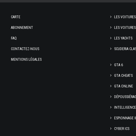
CARTE
LES VOITURES
ABONNEMENT
LES VOITURES
FAQ
LES YACHTS
CONTACTEZ-NOUS
SCUDERIA CLA
MENTIONS LÉGALES
GTA 6
GTA CHEATS
GTA ONLINE
DÉPOUSSIÉRA
INTELLIGENC
ESPIONNAGE I
CYBER ICS