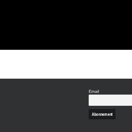
 CH POUR
Email
N