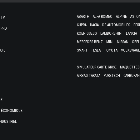
ABARTH
ALFA ROMEO
ALPINE
ASTO
 TV
CUPRA
DACIA
DS AUTOMOBILES
FER
 PRO
KOENIGSEGG
LAMBORGHINI
LANCIA
MERCEDES-BENZ
MINI
NISSAN
OPEL
SSIC
SMART
TESLA
TOYOTA
VOLKSWAG
SIMULATEUR CARTE GRISE
MAQUETTES 
AIRBAG TAKATA
PURETECH
CARBURAN
GE
E ÉCONOMIQUE
NDUSTRIEL