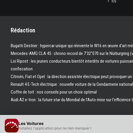
ICS
Rédaction
Bugatti Destrier : hypercar unique qui réinvente le W16 en œuvre d’art m
Mercedes-AMG CLA 45 : chrono record de 7’32″070 sur le Nürburgring (
Loi Ripost : les jeunes conducteurs bientôt interdits de voitures puissa
confiscation
Citroën, Fiat et Opel : la direction assistée électrique peut provoquer un
Renault 4 E-Tech électrique : nouvelle voiture de la Gendarmerie nation
Coffre de toit : nos conseils pour un choix optimal
Audi A2 e-tron : la future star du Mondial de l’Auto mise sur l’efficience 
Les Voitures
© 2026 Les Voitures. | Tous droits réservés.
Installez l'application pour ne rien manquer !