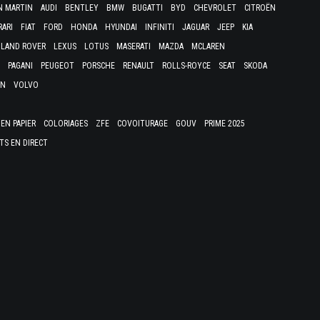
N MARTIN
AUDI
BENTLEY
BMW
BUGATTI
BYD
CHEVROLET
CITROËN
RARI
FIAT
FORD
HONDA
HYUNDAI
INFINITI
JAGUAR
JEEP
KIA
LAND ROVER
LEXUS
LOTUS
MASERATI
MAZDA
MCLAREN
PAGANI
PEUGEOT
PORSCHE
RENAULT
ROLLS-ROYCE
SEAT
SKODA
EN
VOLVO
EN PAPIER
COLORIAGES
ZFE
COVOITURAGE
GOUV
PRIME 2025
TS EN DIRECT