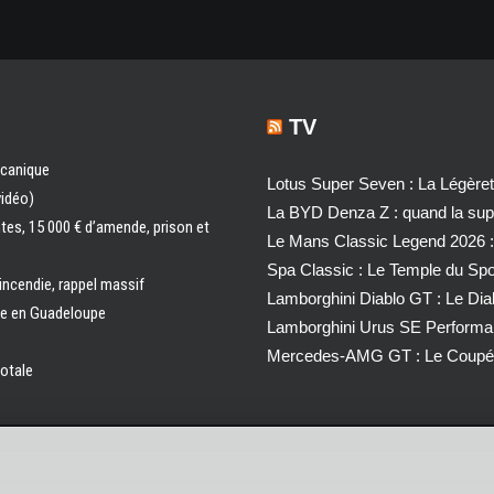
TV
écanique
Lotus Super Seven : La Légère
vidéo)
La BYD Denza Z : quand la super
ntes, 15 000 € d’amende, prison et
Le Mans Classic Legend 2026 :
Spa Classic : Le Temple du Sp
 incendie, rappel massif
Lamborghini Diablo GT : Le Di
ale en Guadeloupe
Lamborghini Urus SE Performa
Mercedes-AMG GT : Le Coupé 
totale