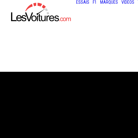
ESSAIS
F1
MARQUES
VIDÉOS
29 juillet 2013
RADARS : ATTEN
LES PV ESPAGN