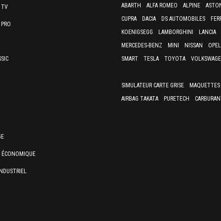
ABARTH
ALFA ROMEO
ALPINE
ASTO
 TV
CUPRA
DACIA
DS AUTOMOBILES
FER
 PRO
KOENIGSEGG
LAMBORGHINI
LANCIA
MERCEDES-BENZ
MINI
NISSAN
OPEL
SSIC
SMART
TESLA
TOYOTA
VOLKSWAG
SIMULATEUR CARTE GRISE
MAQUETTES 
AIRBAG TAKATA
PURETECH
CARBURAN
GE
E ÉCONOMIQUE
NDUSTRIEL