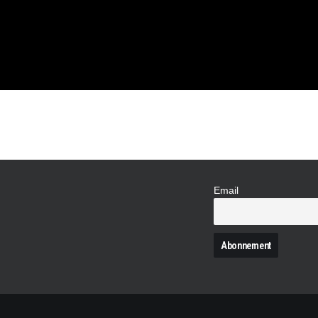
 VOS
TRES !
Email
N