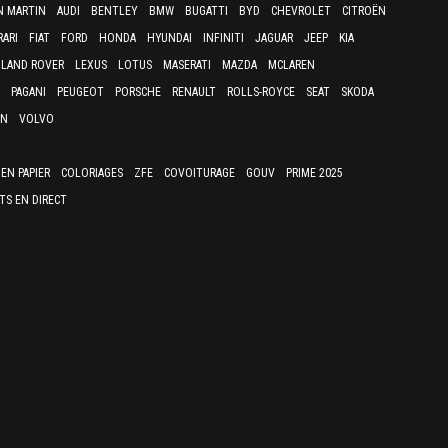
N MARTIN
AUDI
BENTLEY
BMW
BUGATTI
BYD
CHEVROLET
CITROËN
RARI
FIAT
FORD
HONDA
HYUNDAI
INFINITI
JAGUAR
JEEP
KIA
LAND ROVER
LEXUS
LOTUS
MASERATI
MAZDA
MCLAREN
PAGANI
PEUGEOT
PORSCHE
RENAULT
ROLLS-ROYCE
SEAT
SKODA
EN
VOLVO
EN PAPIER
COLORIAGES
ZFE
COVOITURAGE
GOUV
PRIME 2025
TS EN DIRECT