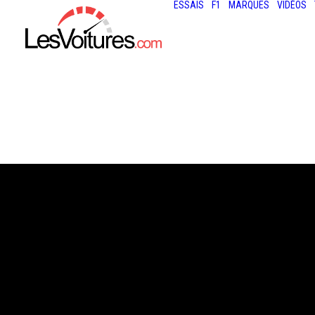
ESSAIS
F1
MARQUES
VIDÉOS
29 juillet 2013
RADARS : ATTEN
LES PV ESPAGN