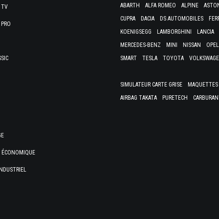
ABARTH
ALFA ROMEO
ALPINE
ASTO
 TV
CUPRA
DACIA
DS AUTOMOBILES
FER
 PRO
KOENIGSEGG
LAMBORGHINI
LANCIA
MERCEDES-BENZ
MINI
NISSAN
OPEL
SSIC
SMART
TESLA
TOYOTA
VOLKSWAG
SIMULATEUR CARTE GRISE
MAQUETTES 
AIRBAG TAKATA
PURETECH
CARBURAN
GE
E ÉCONOMIQUE
NDUSTRIEL