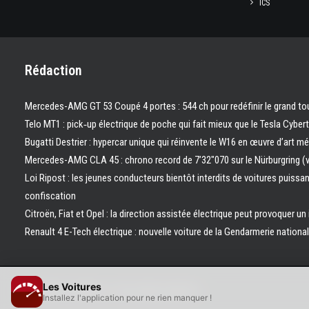
ICS
Rédaction
Mercedes-AMG GT 53 Coupé 4 portes : 544 ch pour redéfinir le grand to
Telo MT1 : pick‑up électrique de poche qui fait mieux que le Tesla Cyber
Bugatti Destrier : hypercar unique qui réinvente le W16 en œuvre d’art m
Mercedes-AMG CLA 45 : chrono record de 7’32″070 sur le Nürburgring (
Loi Ripost : les jeunes conducteurs bientôt interdits de voitures puissa
confiscation
Citroën, Fiat et Opel : la direction assistée électrique peut provoquer un
Renault 4 E-Tech électrique : nouvelle voiture de la Gendarmerie nation
Les Voitures
© 2026 Les Voitures. | Tous droits réservés.
Installez l'application pour ne rien manquer !