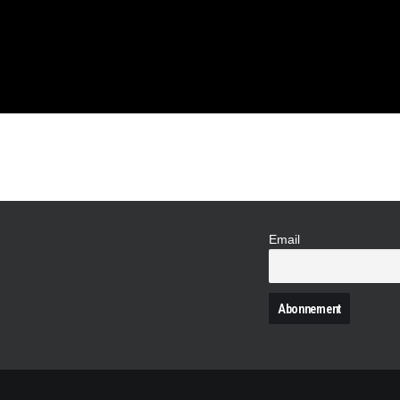
 VOS
TRES !
Email
N