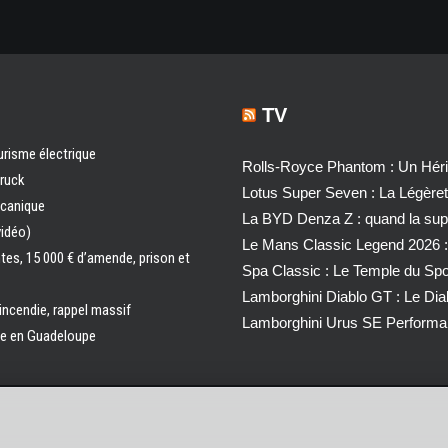
TV
urisme électrique
Rolls-Royce Phantom : Un Héri
truck
Lotus Super Seven : La Légère
écanique
La BYD Denza Z : quand la super
vidéo)
Le Mans Classic Legend 2026 :
ntes, 15 000 € d’amende, prison et
Spa Classic : Le Temple du Sp
Lamborghini Diablo GT : Le Di
 incendie, rappel massif
Lamborghini Urus SE Performa
ale en Guadeloupe