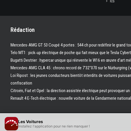
ICS
Rédaction
Mercedes-AMG GT 53 Coupé 4 portes : 544 ch pour redéfinir le grand to
Telo MT1 : pick‑up électrique de poche qui fait mieux que le Tesla Cyber
Bugatti Destrier : hypercar unique qui réinvente le W16 en œuvre d’art m
Mercedes-AMG CLA 45 : chrono record de 7’32″070 sur le Nürburgring (
Loi Ripost : les jeunes conducteurs bientôt interdits de voitures puissa
confiscation
Citroën, Fiat et Opel : la direction assistée électrique peut provoquer un
Renault 4 E-Tech électrique : nouvelle voiture de la Gendarmerie nation
Les Voitures
© 2026 Les Voitures. | Tous droits réservés.
Installez l'application pour ne rien manquer !