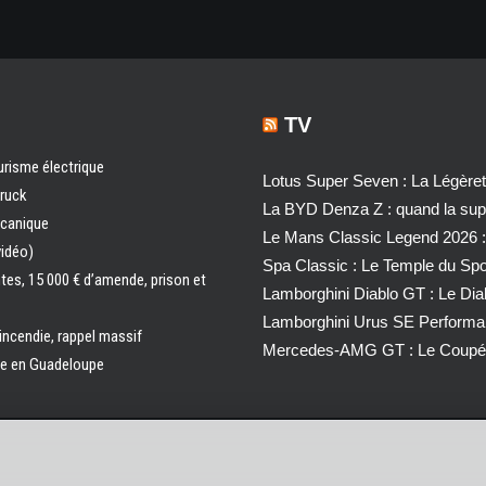
TV
urisme électrique
Lotus Super Seven : La Légère
truck
La BYD Denza Z : quand la super
écanique
Le Mans Classic Legend 2026 :
vidéo)
Spa Classic : Le Temple du Sp
ntes, 15 000 € d’amende, prison et
Lamborghini Diablo GT : Le Di
Lamborghini Urus SE Performa
 incendie, rappel massif
Mercedes-AMG GT : Le Coupé 
ale en Guadeloupe