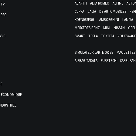
ABARTH
ALFA ROMEO
ALPINE
ASTO
 TV
CUPRA
DACIA
DS AUTOMOBILES
FER
 PRO
KOENIGSEGG
LAMBORGHINI
LANCIA
MERCEDES-BENZ
MINI
NISSAN
OPEL
SSIC
SMART
TESLA
TOYOTA
VOLKSWAG
SIMULATEUR CARTE GRISE
MAQUETTES 
AIRBAG TAKATA
PURETECH
CARBURAN
GE
E ÉCONOMIQUE
NDUSTRIEL