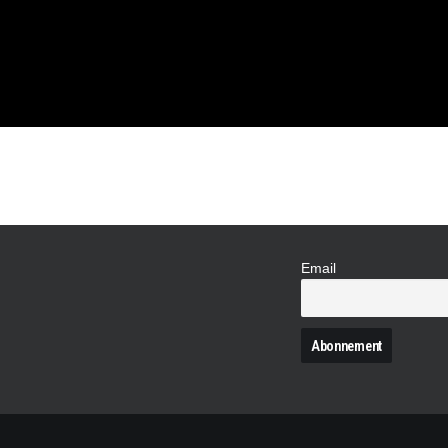
NZ
Email
N