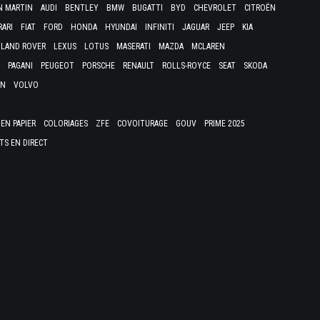
N MARTIN
AUDI
BENTLEY
BMW
BUGATTI
BYD
CHEVROLET
CITROËN
RARI
FIAT
FORD
HONDA
HYUNDAI
INFINITI
JAGUAR
JEEP
KIA
LAND ROVER
LEXUS
LOTUS
MASERATI
MAZDA
MCLAREN
PAGANI
PEUGEOT
PORSCHE
RENAULT
ROLLS-ROYCE
SEAT
SKODA
EN
VOLVO
EN PAPIER
COLORIAGES
ZFE
COVOITURAGE
GOUV
PRIME 2025
TS EN DIRECT