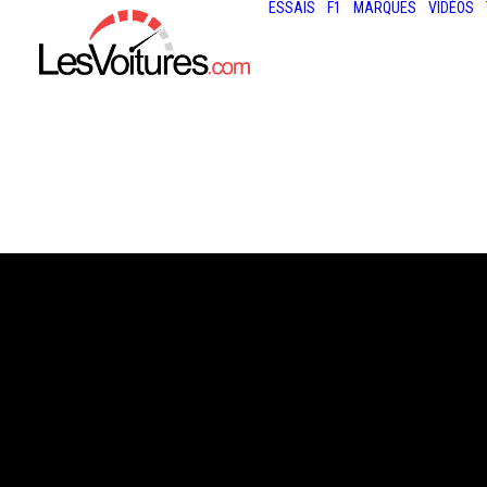
ESSAIS
F1
MARQUES
VIDÉOS
14 février 2023
F1 : VOICI LA FE
23 DE CHARLES