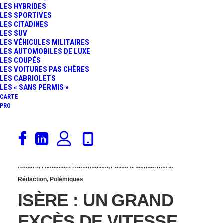
LES HYBRIDES
: LA SUSPENSION
LES SPORTIVES
LES CITADINES
LES SUV
IMMÉDIATE DU PERMIS
LES VÉHICULES MILITAIRES
LES AUTOMOBILES DE LUXE
LES COUPÉS
DE CONDUIRE ACTÉE
LES VOITURES PAS CHÈRES
LES CABRIOLETS
LES « SANS PERMIS »
CARTE
PRO
11 janvier 2021
Radars
,
Actualités Automobiles
,
Police & Gendarmerie
Rédaction
,
Polémiques
ISÈRE : UN GRAND
EXCÈS DE VITESSE