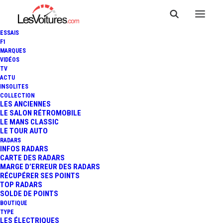
ESSAIS
F1
MARQUES
VIDÉOS
TV
ACTU
INSOLITES
COLLECTION
LES ANCIENNES
LE SALON RÉTROMOBILE
LE MANS CLASSIC
LE TOUR AUTO
RADARS
INFOS RADARS
CARTE DES RADARS
MARGE D’ERREUR DES RADARS
RÉCUPÉRER SES POINTS
TOP RADARS
27 janvier 2021
SOLDE DE POINTS
BOUTIQUE
MINI HATCH ET MINI
TYPE
LES ÉLECTRIQUES